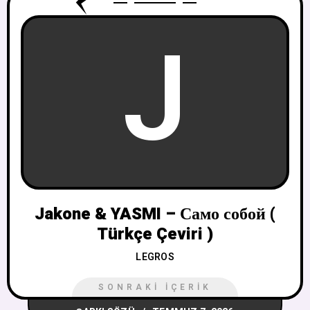
J
Jakone & YASMI – Само собой (
Türkçe Çeviri )
LEGROS
SONRAKI İÇERIK