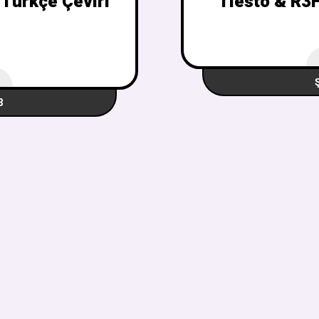
 Türkçe Çeviri
Tiesto & R3H
3