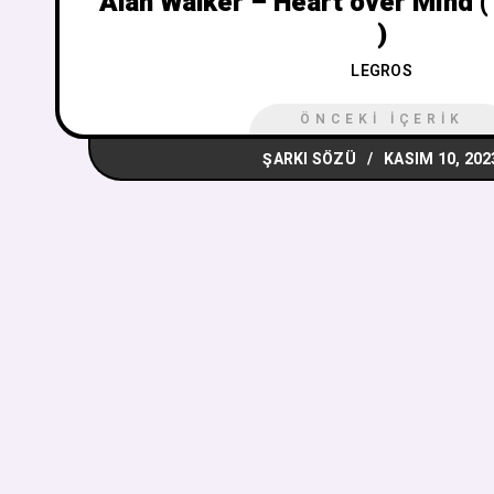
Alan Walker – Heart over Mind (
)
LEGROS
ÖNCEKI İÇERIK
ŞARKI SÖZÜ
KASIM 10, 202