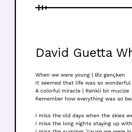
David Guetta Wh
When we were young | Biz gençken
It seemed that life was so wonderful 
A colorful miracle | Renkli bir mucize
Remember how everything was so beau
I miss the old days when the skies w
I miss the long nights staying up wit
I miss the summer ’cause we were in 