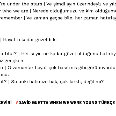
 under the stars | Ve şimdi ayın üzerindeyiz ve yıld
who we are | Nerede olduğumuzu ve kim olduğumuz
s remember | Ve zaman geçse bile, her zaman hatırl
| Hayat o kadar güzeldi ki
tiful? | Her şeyin ne kadar güzel olduğunu hatırl
iz gençken
n | O zamanlar hayat çok basitmiş gibi görünüyordu
onsuz
 it? | Şu anki halimize bak, çok farklı, değil mi?
EVIRI
DAVID GUETTA WHEN WE WERE YOUNG TÜRKÇE 