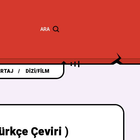
ARA
RTAJ
DIZI/FILM
rkçe Çeviri )