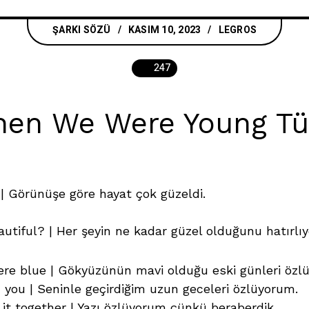
ŞARKI SÖZÜ
KASIM 10, 2023
LEGROS
247
en We Were Young Tür
| Görünüşe göre hayat çok güzeldi.
tiful? | Her şeyin ne kadar güzel olduğunu hatırl
ere blue | Gökyüzünün mavi olduğu eski günleri öz
h you | Seninle geçirdiğim uzun geceleri özlüyorum.
it together | Yazı özlüyorum çünkü beraberdik