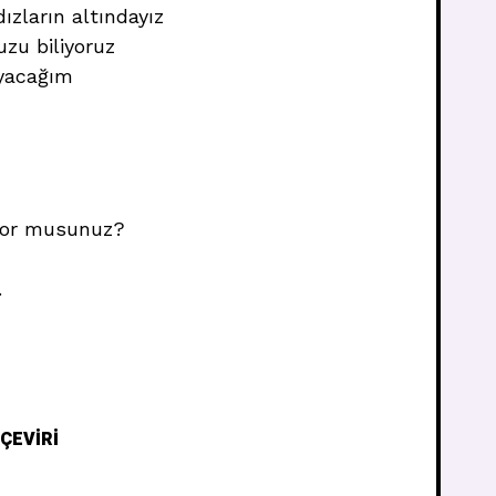
ızların altındayız
u biliyoruz
ayacağım
ıyor musunuz?
.
ÇEVIRI