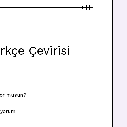
kçe Çevirisi
ıyor musun?
lüyorum