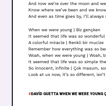
And now we’re over the moon and we’re
Know where we’ve been and we know 
And even as time goes by, I’ll alway
When we were young | Biz gençken
It seemed that life was so wonderful 
A colorful miracle | Renkli bir mucize
Remember how everything was so beau
Woah, when we were young | Woah, b
It seemed that life was so simple the
So innocent, infinite | Çok masum, s
Look at us now, it’s so different, isn’t
DAVID GUETTA WHEN WE WERE YOUNG Ç