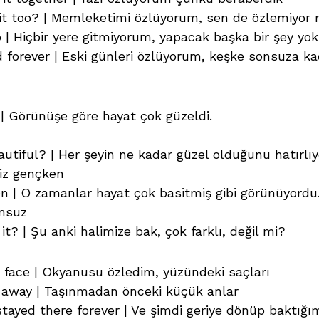
it too? | Memleketimi özlüyorum, sen de özlemiyo
 | Hiçbir yere gitmiyorum, yapacak başka bir şey yok
d forever | Eski günleri özlüyorum, keşke sonsuza ka
| Görünüşe göre hayat çok güzeldi.
tiful? | Her şeyin ne kadar güzel olduğunu hatırl
iz gençken
n | O zamanlar hayat çok basitmiş gibi görünüyordu
onsuz
 it? | Şu anki halimize bak, çok farklı, değil mi?
r face | Okyanusu özledim, yüzündeki saçları
away | Taşınmadan önceki küçük anlar
tayed there forever | Ve şimdi geriye dönüp baktığı