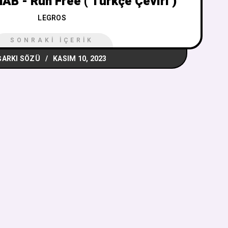
AB - Run Free ( Türkçe Çeviri )
LEGROS
SONRAKI İÇERIK
ŞARKI SÖZÜ
KASIM 10, 2023