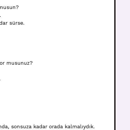
r musun?
.
dar sürse.
ıyor musunuz?
.
mda, sonsuza kadar orada kalmalıydık.