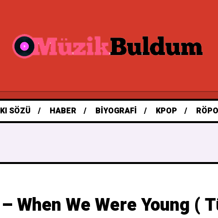
KI SÖZÜ
HABER
BIYOGRAFI
KPOP
RÖPO
 – When We Were Young ( Tü