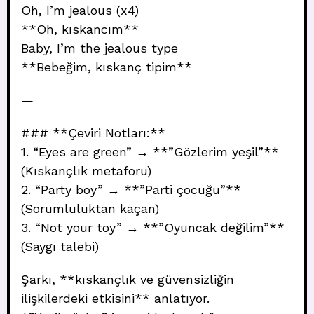
Oh, I’m jealous (x4)
**Oh, kıskancım**
Baby, I’m the jealous type
**Bebeğim, kıskanç tipim**
—
### **Çeviri Notları:**
1. “Eyes are green” → **”Gözlerim yeşil”**
(Kıskançlık metaforu)
2. “Party boy” → **”Parti çocuğu”**
(Sorumluluktan kaçan)
3. “Not your toy” → **”Oyuncak değilim”**
(Saygı talebi)
Şarkı, **kıskançlık ve güvensizliğin
ilişkilerdeki etkisini** anlatıyor.