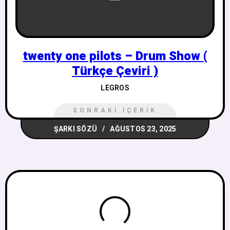
twenty one pilots – Drum Show (
Türkçe Çeviri )
LEGROS
SONRAKI İÇERIK
ŞARKI SÖZÜ
AĞUSTOS 23, 2025