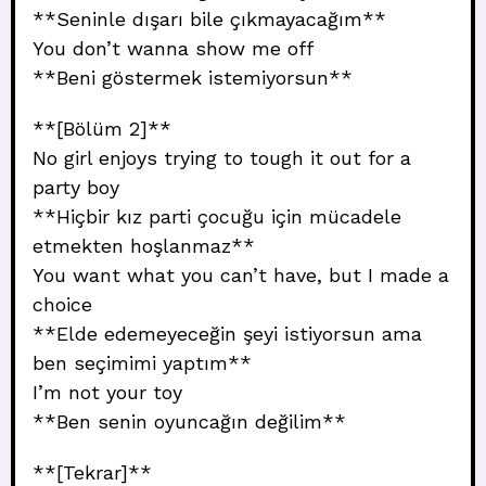
**Seninle dışarı bile çıkmayacağım**
You don’t wanna show me off
**Beni göstermek istemiyorsun**
**[Bölüm 2]**
No girl enjoys trying to tough it out for a
party boy
**Hiçbir kız parti çocuğu için mücadele
etmekten hoşlanmaz**
You want what you can’t have, but I made a
choice
**Elde edemeyeceğin şeyi istiyorsun ama
ben seçimimi yaptım**
I’m not your toy
**Ben senin oyuncağın değilim**
**[Tekrar]**