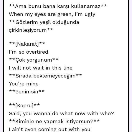
**Ama bunu bana karşı kullanamaz**
When my eyes are green, I’m ugly
**Gözlerim yeşil olduğunda
çirkinleşiyorum**
**[Nakarat]**
I’m so overtired
**Çok yorgunum**
I will not wait in this line
**Sırada beklemeyeceğim**
You’re mine
**Benimsin**
**[Köprü]**
Said, you wanna do what now with who?
**Kiminle ne yapmak istiyorsun?**
I ain’t even coming out with you