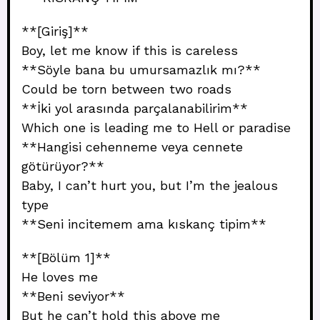
**[Giriş]**
Boy, let me know if this is careless
**Söyle bana bu umursamazlık mı?**
Could be torn between two roads
**İki yol arasında parçalanabilirim**
Which one is leading me to Hell or paradise
**Hangisi cehenneme veya cennete
götürüyor?**
Baby, I can’t hurt you, but I’m the jealous
type
**Seni incitemem ama kıskanç tipim**
**[Bölüm 1]**
He loves me
**Beni seviyor**
But he can’t hold this above me