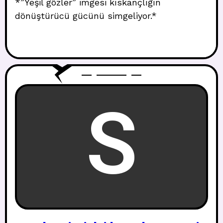
*”Yeşil gözler” imgesi kıskançlığın
dönüştürücü gücünü simgeliyor.*
S