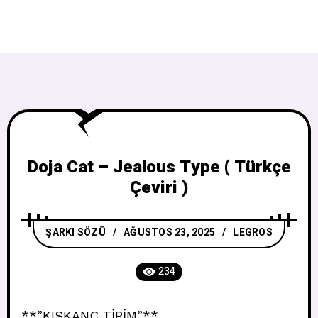
Doja Cat – Jealous Type ( Türkçe
Çeviri )
ŞARKI SÖZÜ
AĞUSTOS 23, 2025
LEGROS
234
**”KISKANÇ TİPİM”**