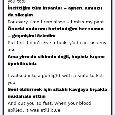
you too!
İncittiğim tüm insanlar – aynen, amınızı
da sikeyim
For every time I reminisce – I miss my past
Önceki anılarımı hatırladığım her zaman
– geçmişimi özledim
But I still don’t give a fuck, y’all can kiss my
ass
Ama yine de sikimde değil, hepiniz kıçımı
öpebilirsiniz
I walked into a gunfight with a knife to kill
you
Seni öldürmek için silahlı kavgaya bıçakla
müdahale ettim
And cut you so fast, when your blood
spilled, it was still blue