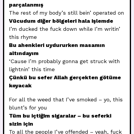
parçalanmış
The rest of my body’s still bein’ operated on
Vücudum diğer bölgeleri hala işlemde
I’m ducked the fuck down while I’m writin’
this rhyme
Bu ahenkleri uydururken masamın
altındayım
‘Cause I’m probably gonna get struck with
lightnin’ this time
Çünkü bu sefer Allah gerçekten götüme
koyacak
For all the weed that I’ve smoked – yo, this
blunt’s for you
Tüm bu içtiğim sigaralar – bu seferki
sizin için
To all the people I’ve offended – yeah, fuck