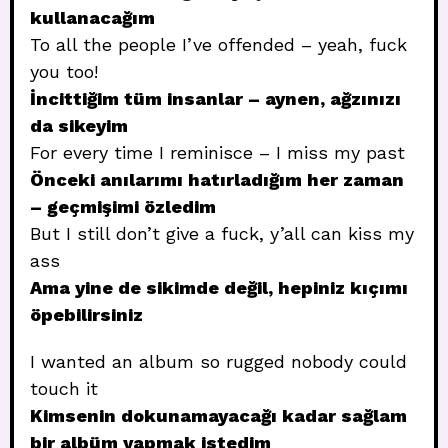
kullanacağım
To all the people I’ve offended – yeah, fuck
you too!
İncittiğim tüm insanlar – aynen, ağzınızı
da sikeyim
For every time I reminisce – I miss my past
Önceki anılarımı hatırladığım her zaman
– geçmişimi özledim
But I still don’t give a fuck, y’all can kiss my
ass
Ama yine de sikimde değil, hepiniz kıçımı
öpebilirsiniz
I wanted an album so rugged nobody could
touch it
Kimsenin dokunamayacağı kadar sağlam
bir albüm yapmak istedim