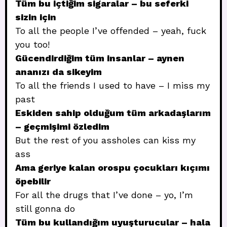
Tüm bu içtiğim sigaralar – bu seferki
sizin için
To all the people I’ve offended – yeah, fuck
you too!
Gücendirdiğim tüm insanlar – aynen
ananızı da sikeyim
To all the friends I used to have – I miss my
past
Eskiden sahip olduğum tüm arkadaşlarım
– geçmişimi özledim
But the rest of you assholes can kiss my
ass
Ama geriye kalan orospu çocukları kıçımı
öpebilir
For all the drugs that I’ve done – yo, I’m
still gonna do
Tüm bu kullandığım uyuşturucular – hala