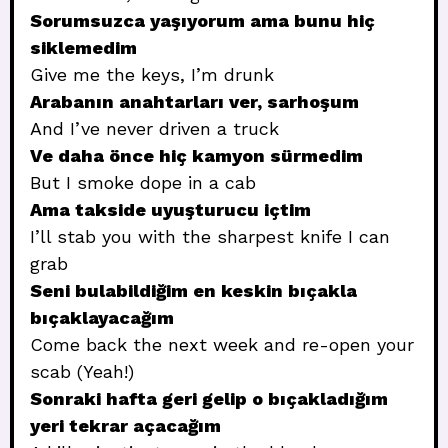
Sorumsuzca yaşıyorum ama bunu hiç
siklemedim
Give me the keys, I’m drunk
Arabanın anahtarları ver, sarhoşum
And I’ve never driven a truck
Ve daha önce hiç kamyon sürmedim
But I smoke dope in a cab
Ama takside uyuşturucu içtim
I’ll stab you with the sharpest knife I can
grab
Seni bulabildiğim en keskin bıçakla
bıçaklayacağım
Come back the next week and re-open your
scab (Yeah!)
Sonraki hafta geri gelip o bıçakladığım
yeri tekrar açacağım