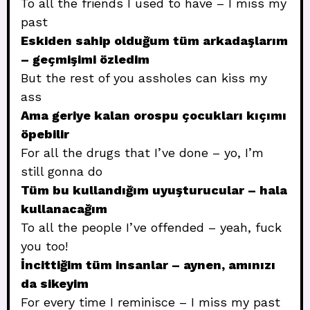
To all the friends I used to have – I miss my
past
Eskiden sahip olduğum tüm arkadaşlarım
– geçmişimi özledim
But the rest of you assholes can kiss my
ass
Ama geriye kalan orospu çocukları kıçımı
öpebilir
For all the drugs that I’ve done – yo, I’m
still gonna do
Tüm bu kullandığım uyuşturucular – hala
kullanacağım
To all the people I’ve offended – yeah, fuck
you too!
İncittiğim tüm insanlar – aynen, amınızı
da sikeyim
For every time I reminisce – I miss my past