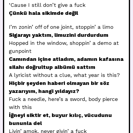
‘Cause I still don’t give a fuck
Çünkü hala sikimde değil
I’m zonin’ off of one joint, stoppin’ a limo
Sigarayı yaktım, limuzini durdurdum
Hopped in the window, shoppin’ a demo at
gunpoint
Camından içine atladım, adamın kafasına
silahı doğrultup albümü sattım
A lyricist without a clue, what year is this?
Hiçbir şeyden haberi olmayan bir söz
yazarıyım, hangi yıldayız?
Fuck a needle, here’s a sword, body pierce
with this
İğneyi siktir et, buyur kılıç, vücudunu
bununla del
Livin’ amok, never givin’ a fuck