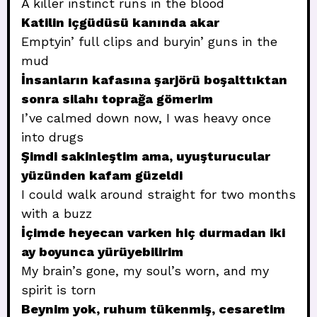
A killer instinct runs in the blood
Katilin içgüdüsü kanında akar
Emptyin’ full clips and buryin’ guns in the
mud
İnsanların kafasına şarjörü boşalttıktan
sonra silahı toprağa gömerim
I’ve calmed down now, I was heavy once
into drugs
Şimdi sakinleştim ama, uyuşturucular
yüzünden kafam güzeldi
I could walk around straight for two months
with a buzz
İçimde heyecan varken hiç durmadan iki
ay boyunca yürüyebilirim
My brain’s gone, my soul’s worn, and my
spirit is torn
Beynim yok, ruhum tükenmiş, cesaretim