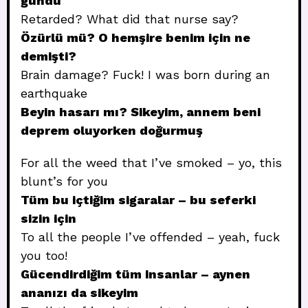
gündü
Retarded? What did that nurse say?
Özürlü mü? O hemşire benim için ne
demişti?
Brain damage? Fuck! I was born during an
earthquake
Beyin hasarı mı? Sikeyim, annem beni
deprem oluyorken doğurmuş
For all the weed that I’ve smoked – yo, this
blunt’s for you
Tüm bu içtiğim sigaralar – bu seferki
sizin için
To all the people I’ve offended – yeah, fuck
you too!
Gücendirdiğim tüm insanlar – aynen
ananızı da sikeyim