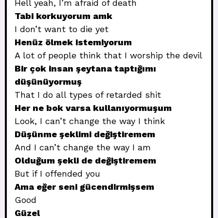
Hell yeah, I’m afraid of death
Tabi korkuyorum amk
I don’t want to die yet
Henüz ölmek istemiyorum
A lot of people think that I worship the devil
Bir çok insan şeytana taptığımı
düşünüyormuş
That I do all types of retarded shit
Her ne bok varsa kullanıyormuşum
Look, I can’t change the way I think
Düşünme şeklimi değiştiremem
And I can’t change the way I am
Olduğum şekli de değiştiremem
But if I offended you
Ama eğer seni gücendirmişsem
Good
Güzel