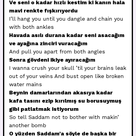
Ve seni o kadar hızlı kestim ki kanın hala
mavi renkte fışkırıyordu
I’ll hang you until you dangle and chain you
with both ankles
Havada asılı durana kadar seni asacağım
ve ayağına zinciri vuracağım
And pull you apart from both angles
Sonra gövdeni ikiye ayıracağım
I wanna crush your skull ’til your brains leak
out of your veins And bust open like broken
water mains
Beynin damarlarından akasıya kadar
kafa tasını ezip kırılmış su borusuymuş
gibi patlatmak istiyorum
So tell Saddam not to bother with makin’
another bomb
O yüzden Saddam’a söyle de başka bir