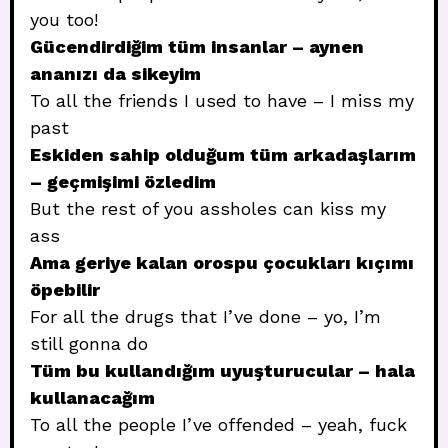
you too!
Gücendirdiğim tüm insanlar – aynen
ananızı da sikeyim
To all the friends I used to have – I miss my
past
Eskiden sahip olduğum tüm arkadaşlarım
– geçmişimi özledim
But the rest of you assholes can kiss my
ass
Ama geriye kalan orospu çocukları kıçımı
öpebilir
For all the drugs that I’ve done – yo, I’m
still gonna do
Tüm bu kullandığım uyuşturucular – hala
kullanacağım
To all the people I’ve offended – yeah, fuck