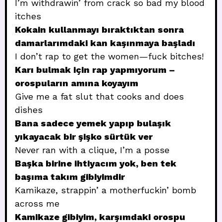
I’m withdrawin’ from crack so bad my blood
itches
Kokain kullanmayı bıraktıktan sonra
damarlarımdaki kan kaşınmaya başladı
I don’t rap to get the women—fuck bitches!
Karı bulmak için rap yapmıyorum –
orospuların amına koyayım
Give me a fat slut that cooks and does
dishes
Bana sadece yemek yapıp bulaşık
yıkayacak bir şişko sürtük ver
Never ran with a clique, I’m a posse
Başka birine ihtiyacım yok, ben tek
başıma takım gibiyimdir
Kamikaze, strappin’ a motherfuckin’ bomb
across me
Kamikaze gibiyim, karşımdaki orospu