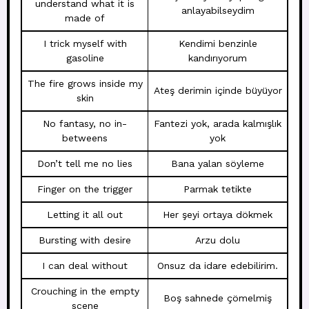
understand what it is
anlayabilseydim
made of
I trick myself with
Kendimi benzinle
gasoline
kandırıyorum
The fire grows inside my
Ateş derimin içinde büyüyor
skin
No fantasy, no in-
Fantezi yok, arada kalmışlık
betweens
yok
Don’t tell me no lies
Bana yalan söyleme
Finger on the trigger
Parmak tetikte
Letting it all out
Her şeyi ortaya dökmek
Bursting with desire
Arzu dolu
I can deal without
Onsuz da idare edebilirim.
Crouching in the empty
Boş sahnede çömelmiş
scene