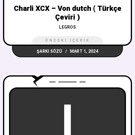
Charli XCX – Von dutch ( Türkçe
Çeviri )
LEGROS
ÖNCEKI İÇERIK
ŞARKI SÖZÜ
MART 1, 2024
I