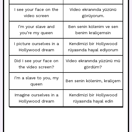
I see your face on the
Video ekranında yüzünü
video screen
görüyorum.
I’m your slave and
Ben senin kölenim ve sen
you’re my queen
benim kraliçemsin
I picture ourselves in a
Kendimizi bir Hollywood
Hollywood dream
rüyasında hayal ediyorum
Did I see your face on
Video ekranında yüzünü mü
the video screen?
gördüm?
I’m a slave to you, my
Ben senin kölenim, kraliçem
queen
Imagine ourselves in a
Kendimizi bir Hollywood
Hollywood dream
rüyasında hayal edin