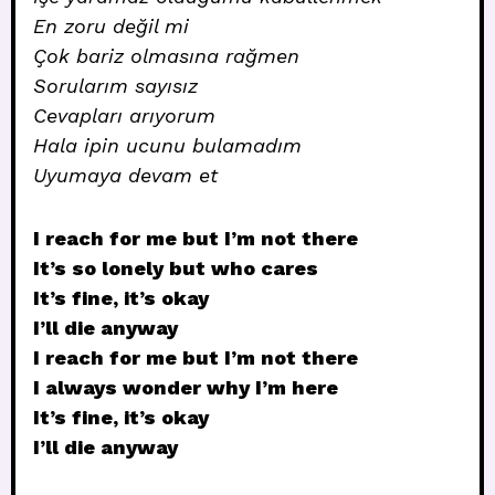
En zoru değil mi
Çok bariz olmasına rağmen
Sorularım sayısız
Cevapları arıyorum
Hala ipin ucunu bulamadım
Uyumaya devam et
I reach for me but I’m not there
It’s so lonely but who cares
It’s fine, it’s okay
I’ll die anyway
I reach for me but I’m not there
I always wonder why I’m here
It’s fine, it’s okay
I’ll die anyway