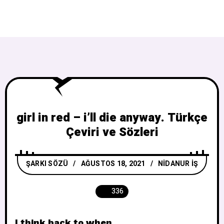
girl in red – i’ll die anyway. Türkçe
Çeviri ve Sözleri
ŞARKI SÖZÜ
AĞUSTOS 18, 2021
NIDANUR İŞ
336
I think back to when