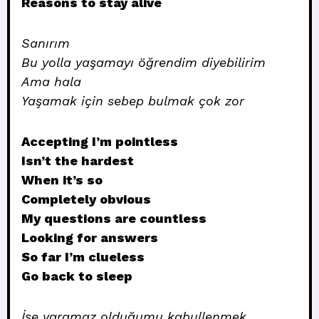
Reasons to stay alive
Sanırım
Bu yolla yaşamayı öğrendim diyebilirim
Ama hala
Yaşamak için sebep bulmak çok zor
Accepting I’m pointless
Isn’t the hardest
When it’s so
Completely obvious
My questions are countless
Looking for answers
So far I’m clueless
Go back to sleep
İşe yaramaz olduğumu kabullenmek