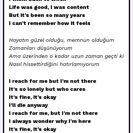
Life was good, I was content
But it’s been so many years
I can’t remember how it feels
Hayatın güzel olduğu, memnun olduğum
Zamanları düşünüyorum
Ama üzerinden o kadar uzun zaman geçti ki
Nasıl hissettirdiğini hatırlamıyorum
I reach for me but I’m not there
It’s so lonely but who cares
It’s fine, it’s okay
I’ll die anyway
I reach for me, but I’m not there
I always wonder why I’m here
It’s fine, it’s okay