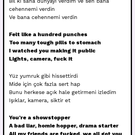
Bil ki sana dünyayı verdim ve sen bana
cehennemi verdin
Ve bana cehennemi verdin
Felt like a hundred punches
Too many tough pills to stomach
I watched you making it public
Lights, camera, fuck it
Yüz yumruk gibi hissettirdi
Mide için çok fazla sert hap
Bunu herkese açık hale getirmeni izledim
Işıklar, kamera, siktir et
You’re a showstopper
A bad liar, homie hopper, drama starter
All my friends are fucked, we all got you