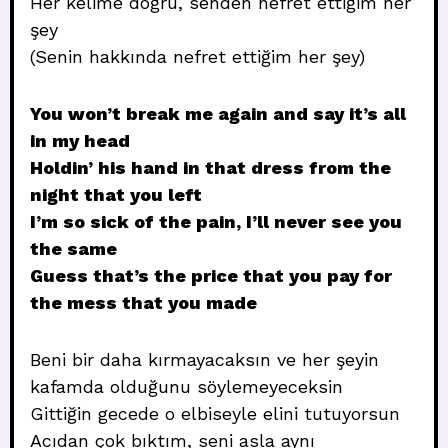
Her kelime doğru, senden nefret ettiğim her
şey
(Senin hakkında nefret ettiğim her şey)
You won’t break me again and say it’s all
in my head
Holdin’ his hand in that dress from the
night that you left
I’m so sick of the pain, I’ll never see you
the same
Guess that’s the price that you pay for
the mess that you made
Beni bir daha kırmayacaksın ve her şeyin
kafamda olduğunu söylemeyeceksin
Gittiğin gecede o elbiseyle elini tutuyorsun
Acıdan çok bıktım, seni asla aynı