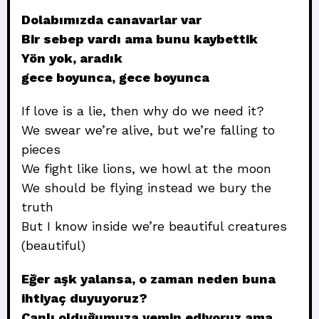
Dolabımızda canavarlar var
Bir sebep vardı ama bunu kaybettik
Yön yok, aradık
gece boyunca, gece boyunca
If love is a lie, then why do we need it?
We swear we’re alive, but we’re falling to
pieces
We fight like lions, we howl at the moon
We should be flying instead we bury the
truth
But I know inside we’re beautiful creatures
(beautiful)
Eğer aşk yalansa, o zaman neden buna
ihtiyaç duyuyoruz?
Canlı olduğumuza yemin ediyoruz ama