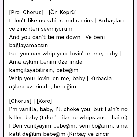
[Pre-Chorus] | [Ön Köprü]
I don’t like no whips and chains | Kırbaçları
ve zincirleri sevmiyorum
And you can’t tie me down | Ve beni
bağlayamazsın
But you can whip your lovin’ on me, baby |
Ama aşkını benim üzerimde
kamçılayabilirsin, bebeğim
Whip your lovin’ on me, baby | Kırbaçla
aşkını üzerimde, bebeğim
[Chorus] | [Koro]
I’m vanilla, baby, I’ll choke you, but I ain’t no
killer, baby (I don’t like no whips and chains)
| Ben vanilyayım bebeğim, seni boğarım, ama
katil değilim bebeğim (Kırbaç ve zincir