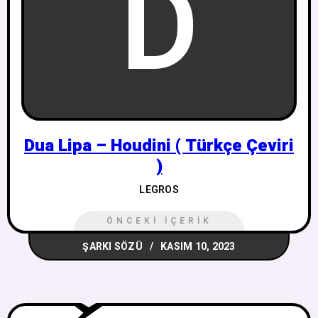
D
Dua Lipa – Houdini ( Türkçe Çeviri
)
LEGROS
ÖNCEKI İÇERIK
ŞARKI SÖZÜ
KASIM 10, 2023