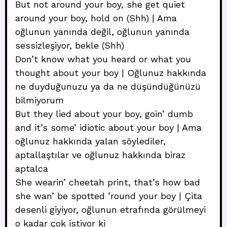
But not around your boy, she get quiet
around your boy, hold on (Shh) | Ama
oğlunun yanında değil, oğlunun yanında
sessizleşiyor, bekle (Shh)
Don’t know what you heard or what you
thought about your boy | Oğlunuz hakkında
ne duyduğunuzu ya da ne düşündüğünüzü
bilmiyorum
But they lied about your boy, goin’ dumb
and it’s some’ idiotic about your boy | Ama
oğlunuz hakkında yalan söylediler,
aptallaştılar ve oğlunuz hakkında biraz
aptalca
She wearin’ cheetah print, that’s how bad
she wan’ be spotted ’round your boy | Çita
desenli giyiyor, oğlunun etrafında görülmeyi
o kadar çok istiyor ki