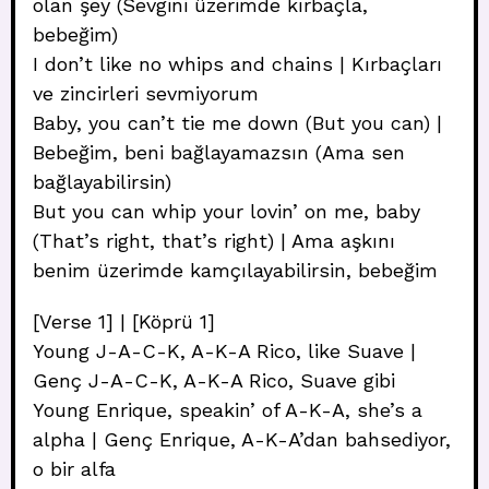
olan şey (Sevgini üzerimde kırbaçla,
bebeğim)
I don’t like no whips and chains | Kırbaçları
ve zincirleri sevmiyorum
Baby, you can’t tie me down (But you can) |
Bebeğim, beni bağlayamazsın (Ama sen
bağlayabilirsin)
But you can whip your lovin’ on me, baby
(That’s right, that’s right) | Ama aşkını
benim üzerimde kamçılayabilirsin, bebeğim
[Verse 1] | [Köprü 1]
Young J-A-C-K, A-K-A Rico, like Suave |
Genç J-A-C-K, A-K-A Rico, Suave gibi
Young Enrique, speakin’ of A-K-A, she’s a
alpha | Genç Enrique, A-K-A’dan bahsediyor,
o bir alfa