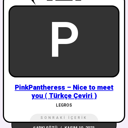
P
PinkPantheress – ​​Nice to meet
you ( Türkçe Çeviri )
LEGROS
SONRAKI İÇERIK