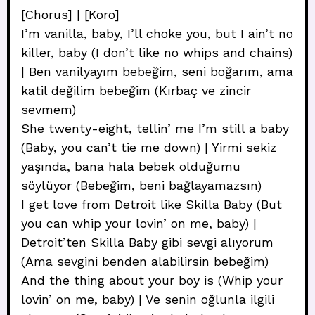
[Chorus] | [Koro]
I’m vanilla, baby, I’ll choke you, but I ain’t no
killer, baby (I don’t like no whips and chains)
| Ben vanilyayım bebeğim, seni boğarım, ama
katil değilim bebeğim (Kırbaç ve zincir
sevmem)
She twenty-eight, tellin’ me I’m still a baby
(Baby, you can’t tie me down) | Yirmi sekiz
yaşında, bana hala bebek olduğumu
söylüyor (Bebeğim, beni bağlayamazsın)
I get love from Detroit like Skilla Baby (But
you can whip your lovin’ on me, baby) |
Detroit’ten Skilla Baby gibi sevgi alıyorum
(Ama sevgini benden alabilirsin bebeğim)
And the thing about your boy is (Whip your
lovin’ on me, baby) | Ve senin oğlunla ilgili