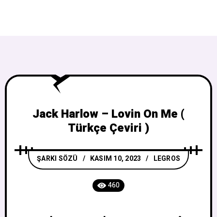
Jack Harlow – Lovin On Me (
Türkçe Çeviri )
ŞARKI SÖZÜ
KASIM 10, 2023
LEGROS
460