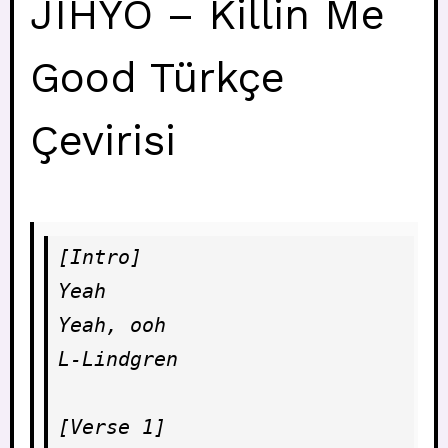
JIHYO – Killin Me
Good Türkçe
Çevirisi
[Intro]

Yeah

Yeah, ooh

L-Lindgren

[Verse 1]
