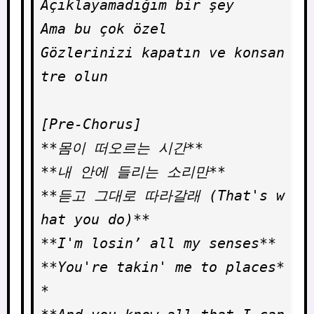
Açıklayamadığım bir şey

Ama bu çok özel

Gözlerinizi kapatın ve konsan
tre olun

[Pre-Chorus]

**몸이 떠오르는 시간**

**내 안에 들리는 소리만**

**듣고 그대로 따라갈래 (That's w
hat you do)**

**I'm losin’ all my senses**

**You're takin' me to places*
*
