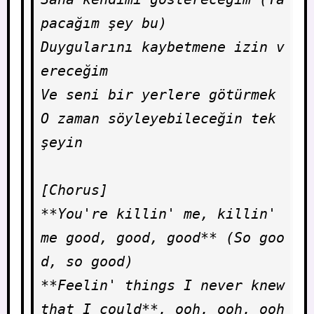
pacağım şey bu)

Duygularını kaybetmene izin v
ereceğim

Ve seni bir yerlere götürmek

O zaman söyleyebileceğin tek 
şeyin

[Chorus]

**You're killin' me, killin' 
me good, good, good** (So goo
d, so good)

**Feelin' things I nеver knew 
that I could**, ooh, ooh, ooh