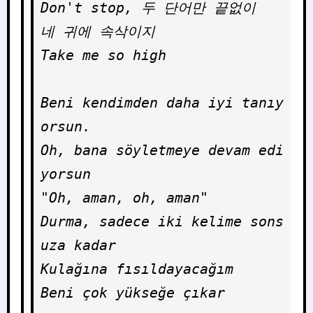
Don't stop, 두 단어만 끝없이

네 귀에 속삭이지

Take me so high

Beni kendimden daha iyi tanıy
orsun.

Oh, bana söyletmeye devam edi
yorsun

"Oh, aman, oh, aman"

Durma, sadece iki kelime sons
uza kadar

Kulağına fısıldayacağım

Beni çok yükseğe çıkar
