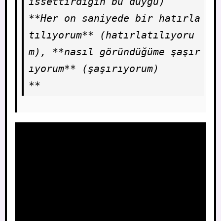
issettirdiğin bu duygu)

**Her on saniyede bir hatırla
tılıyorum** (hatırlatılıyoru
m), **nasıl göründüğüme şaşır
ıyorum** (şaşırıyorum)
