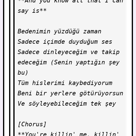
**And you know all that I can 
say is**

Bedenimin yüzdüğü zaman

Sadece içimde duyduğum ses

Sadece dinleyeceğim ve takip 
edeceğim (Senin yaptığın şey 
bu)

Tüm hislerimi kaybediyorum

Beni bir yerlere götürüyorsun

Ve söyleyebileceğim tek şey

[Chorus]

**You're killin' me, killin' 