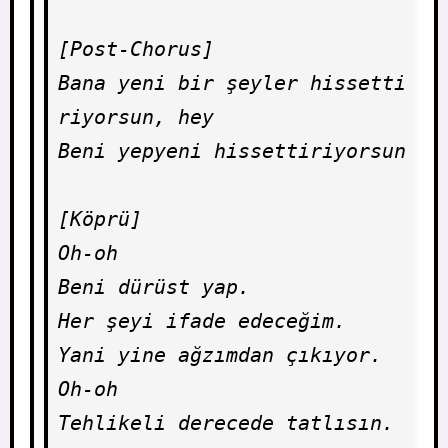
[Post-Chorus]

Bana yeni bir şeyler hissetti
riyorsun, hey

Beni yepyeni hissettiriyorsun

[Köprü]

Oh-oh

Beni dürüst yap.

Her şeyi ifade edeceğim.

Yani yine ağzımdan çıkıyor.

Oh-oh

Tehlikeli derecede tatlısın.
