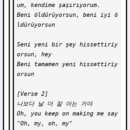
um, kendime şaşırıyorum.

Beni öldürüyorsun, beni iyi ö
ldürüyorsun

Seni yeni bir şey hissettiriy
orsun, hey

Beni tamamen yeni hissettiriy
orsun

[Verse 2]

나보다 날 더 잘 아는 거야

Oh, you keep on making me say

"Oh, my, oh, my"
