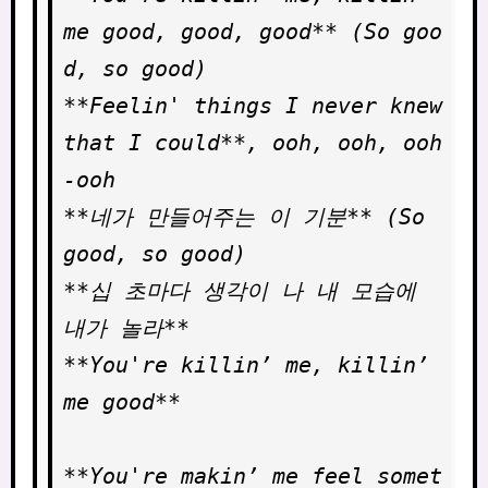
me good, good, good** (So goo
d, so good)

**Feelin' things I never knew 
that I could**, ooh, ooh, ooh
-ooh

**네가 만들어주는 이 기분** (So 
good, so good)

**십 초마다 생각이 나 내 모습에 
내가 놀라**

**You're killin’ me, killin’ 
me good**

**You're makin’ me feel somet