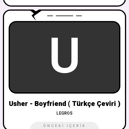
U
Usher - Boyfriend ( Türkçe Çeviri )
LEGROS
ÖNCEKI İÇERIK