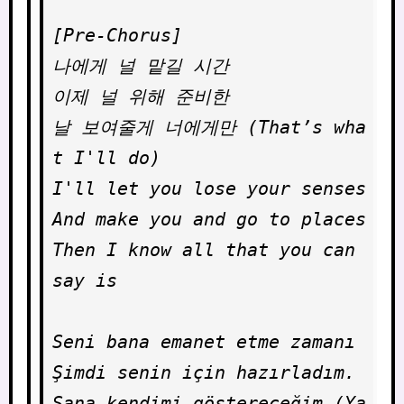
[Pre-Chorus]

나에게 널 맡길 시간

이제 널 위해 준비한

날 보여줄게 너에게만 (That’s wha
t I'll do)

I'll let you lose your senses

And make you and go to places

Then I know all that you can 
say is

Seni bana emanet etme zamanı

Şimdi senin için hazırladım.

Sana kendimi göstereceğim (Ya