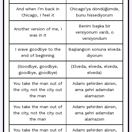
And when I’m back in
Chicago’ya döndüğümde,
Chicago, I feel it
bunu hissediyorum
Benim başka bir
Another version of me, I
versiyonum vardı, o
was in it
versiyondum
I wave goodbye to the
Başlangıcın sonuna elveda
end of beginning
diyorum
(Goodbye, goodbye,
(Elveda, elveda, elveda,
goodbye, goodbye)
elveda)
You take the man out of
Adamı şehirden alırsın,
the city, not the city out
ama şehri adamdan
the man
alamazsın
You take the man out of
Adamı şehirden alırsın,
the city, not the city out
ama şehri adamdan
the man
alamazsın
You take the man out of
Adamı şehirden alırsın,