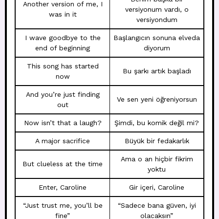
Another version of me, I
versiyonum vardı, o
was in it
versiyondum
I wave goodbye to the
Başlangıcın sonuna elveda
end of beginning
diyorum
This song has started
Bu şarkı artık başladı
now
And you’re just finding
Ve sen yeni öğreniyorsun
out
Now isn’t that a laugh?
Şimdi, bu komik değil mi?
A major sacrifice
Büyük bir fedakarlık
Ama o an hiçbir fikrim
But clueless at the time
yoktu
Enter, Caroline
Gir içeri, Caroline
“Just trust me, you’ll be
“Sadece bana güven, iyi
fine”
olacaksın”