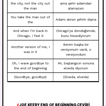
the city, not the city out
ama şehri adamdan
the man
alamazsın
You take the man out of
Adamı alırsın şehrin dışına
the
And when I’m back in
Chicago’ya döndüğümde,
Chicago, I feel it
bunu hissediyorum
Benim başka bir
Another version of me, I
versiyonum vardı, o
was in it
versiyondum
Oh, I wave goodbye to
Ah, başlangıcın sonuna
the end of beginning
elveda diyorum
(Goodbye, goodbye)
(Elveda, elveda)
JOE KEERY END OF BEGINNING ÇEVIRI