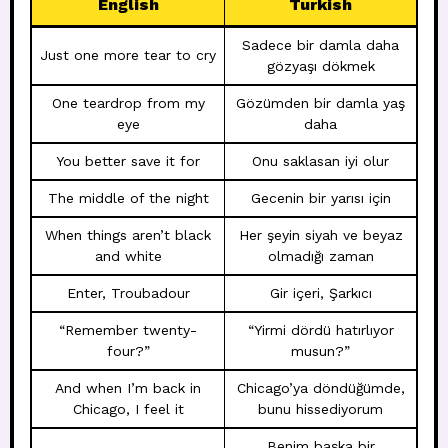
English
Turkish
Sadece bir damla daha
Just one more tear to cry
gözyaşı dökmek
One teardrop from my
Gözümden bir damla yaş
eye
daha
You better save it for
Onu saklasan iyi olur
The middle of the night
Gecenin bir yarısı için
When things aren’t black
Her şeyin siyah ve beyaz
and white
olmadığı zaman
Enter, Troubadour
Gir içeri, Şarkıcı
“Remember twenty-
“Yirmi dördü hatırlıyor
four?”
musun?”
And when I’m back in
Chicago’ya döndüğümde,
Chicago, I feel it
bunu hissediyorum
Benim başka bir