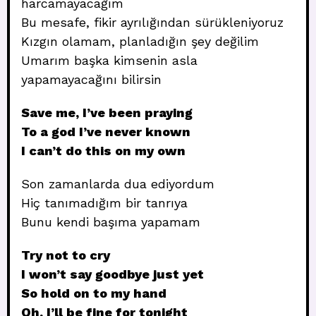
harcamayacağım
Bu mesafe, fikir ayrılığından sürükleniyoruz
Kızgın olamam, planladığın şey değilim
Umarım başka kimsenin asla
yapamayacağını bilirsin
Save me, I’ve been praying
To a god I’ve never known
I can’t do this on my own
Son zamanlarda dua ediyordum
Hiç tanımadığım bir tanrıya
Bunu kendi başıma yapamam
Try not to cry
I won’t say goodbye just yet
So hold on to my hand
Oh, I’ll be fine for tonight