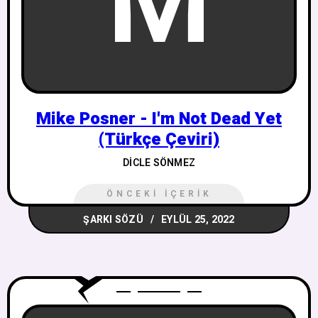
M
Mike Posner - I'm Not Dead Yet
(Türkçe Çeviri)
DICLE SÖNMEZ
ÖNCEKI İÇERIK
ŞARKI SÖZÜ
EYLÜL 25, 2022