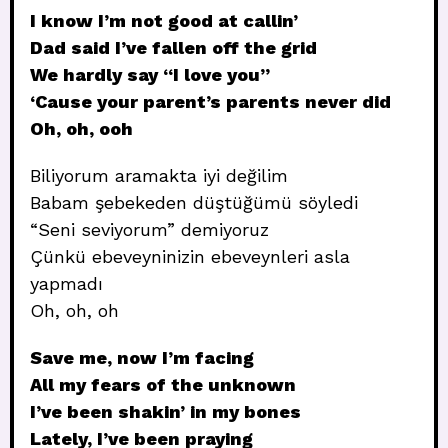
I know I’m not good at callin’
Dad said I’ve fallen off the grid
We hardly say “I love you”
‘Cause your parent’s parents never did
Oh, oh, ooh
Biliyorum aramakta iyi değilim
Babam şebekeden düştüğümü söyledi
“Seni seviyorum” demiyoruz
Çünkü ebeveyninizin ebeveynleri asla
yapmadı
Oh, oh, oh
Save me, now I’m facing
All my fears of the unknown
I’ve been shakin’ in my bones
Lately, I’ve been praying