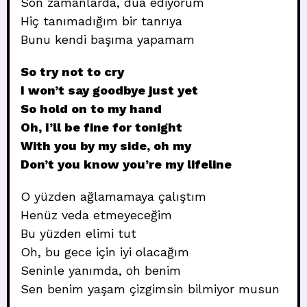
Son zamanlarda, dua ediyorum
Hiç tanımadığım bir tanrıya
Bunu kendi başıma yapamam
So try not to cry
I won’t say goodbye just yet
So hold on to my hand
Oh, I’ll be fine for tonight
With you by my side, oh my
Don’t you know you’re my lifeline
O yüzden ağlamamaya çalıştım
Henüz veda etmeyeceğim
Bu yüzden elimi tut
Oh, bu gece için iyi olacağım
Seninle yanımda, oh benim
Sen benim yaşam çizgimsin bilmiyor musun