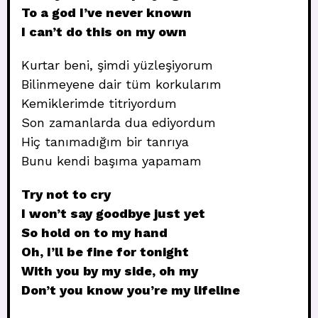
To a god I’ve never known
I can’t do this on my own
Kurtar beni, şimdi yüzleşiyorum
Bilinmeyene dair tüm korkularım
Kemiklerimde titriyordum
Son zamanlarda dua ediyordum
Hiç tanımadığım bir tanrıya
Bunu kendi başıma yapamam
Try not to cry
I won’t say goodbye just yet
So hold on to my hand
Oh, I’ll be fine for tonight
With you by my side, oh my
Don’t you know you’re my lifeline