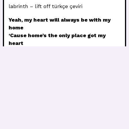
labrinth – lift off türkçe çeviri
Yeah, my heart will always be with my
home
‘Cause home’s the only place got my
heart
But something lit a fire in my soul
Voyager gon’ voyage
I (I) got somethin’ that’s gon’ take me
somewhere (Somewhere)
Take me up into the stratosphere
This is goodbye until we meet again (Ayy,
ayy, ayy)
Again, woo!
Evet, kalbim her zaman evimle olacak
Çünkü evim kalbimin olduğu tek yer