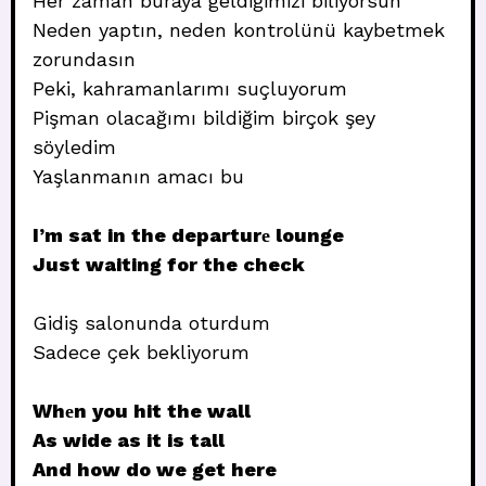
Her zaman buraya geldiğimizi biliyorsun
Neden yaptın, neden kontrolünü kaybetmek
zorundasın
Peki, kahramanlarımı suçluyorum
Pişman olacağımı bildiğim birçok şey
söyledim
Yaşlanmanın amacı bu
I’m sat in the departurе lounge
Just waiting for the check
Gidiş salonunda oturdum
Sadece çek bekliyorum
Whеn you hit the wall
As wide as it is tall
And how do we get here