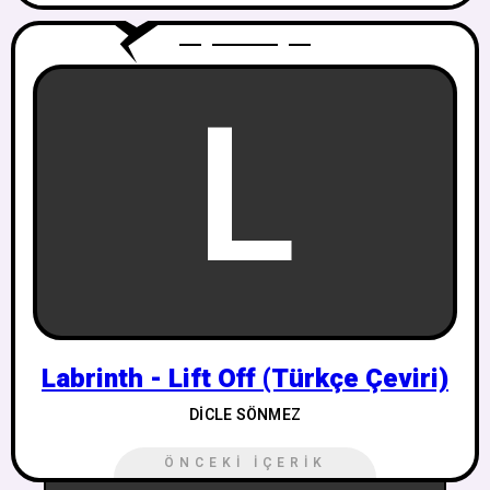
L
Labrinth - Lift Off (Türkçe Çeviri)
DICLE SÖNMEZ
ÖNCEKI İÇERIK