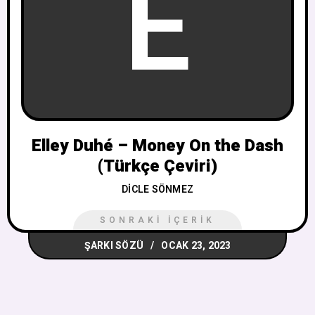
E
Elley Duhé – Money On the Dash
(Türkçe Çeviri)
DICLE SÖNMEZ
SONRAKI İÇERIK
ŞARKI SÖZÜ
OCAK 23, 2023