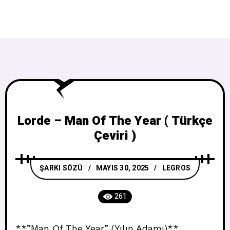
Lorde – Man Of The Year ( Türkçe
Çeviri )
ŞARKI SÖZÜ
MAYIS 30, 2025
LEGROS
261
**”Man Of The Year” (Yılın Adamı)**