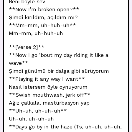
Beni böyle sev
**Now I’m broken open?**
Şimdi kırıldım, açıldım mı?
**Mm-mm, uh-huh-uh**
Mm-mm, uh-huh-uh
**[Verse 2]**
**Now I go ’bout my day riding it like a
wave**
Şimdi günümü bir dalga gibi sürüyorum
**Playing it any way I want**
Nasıl istersem öyle oynuyorum
**Swish mouthwash, jerk off**
Ağız çalkala, mastürbasyon yap
**Uh-uh, uh-uh-uh**
Uh-uh, uh-uh-uh
**Days go by in the haze (Ts, uh-uh, uh-uh,