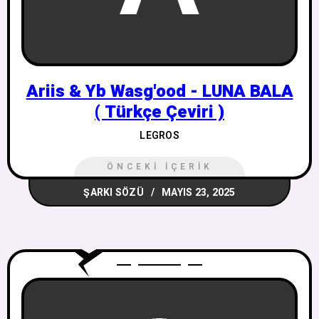
Ariis & Yb Wasg'ood - LUNA BALA
( Türkçe Çeviri )
LEGROS
ÖNCEKI İÇERIK
ŞARKI SÖZÜ
MAYIS 23, 2025