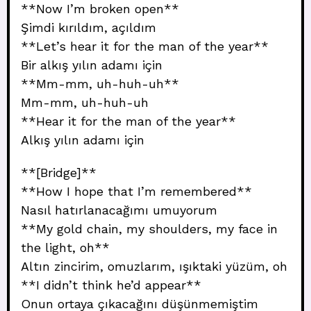
**Now I’m broken open**
Şimdi kırıldım, açıldım
**Let’s hear it for the man of the year**
Bir alkış yılın adamı için
**Mm-mm, uh-huh-uh**
Mm-mm, uh-huh-uh
**Hear it for the man of the year**
Alkış yılın adamı için
**[Bridge]**
**How I hope that I’m remembered**
Nasıl hatırlanacağımı umuyorum
**My gold chain, my shoulders, my face in
the light, oh**
Altın zincirim, omuzlarım, ışıktaki yüzüm, oh
**I didn’t think he’d appear**
Onun ortaya çıkacağını düşünmemiştim