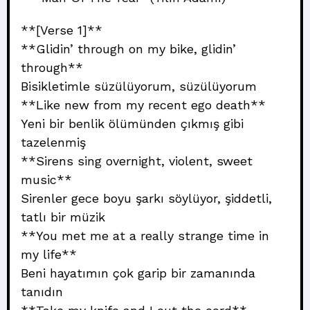
**[Verse 1]**
**Glidin’ through on my bike, glidin’
through**
Bisikletimle süzülüyorum, süzülüyorum
**Like new from my recent ego death**
Yeni bir benlik ölümünden çıkmış gibi
tazelenmiş
**Sirens sing overnight, violent, sweet
music**
Sirenler gece boyu şarkı söylüyor, şiddetli,
tatlı bir müzik
**You met me at a really strange time in
my life**
Beni hayatımın çok garip bir zamanında
tanıdın