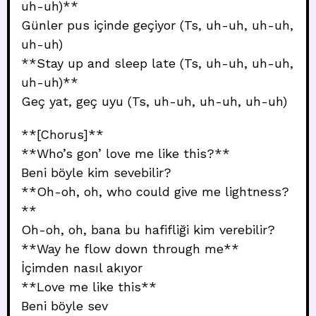
uh-uh)**
Günler pus içinde geçiyor (Ts, uh-uh, uh-uh,
uh-uh)
**Stay up and sleep late (Ts, uh-uh, uh-uh,
uh-uh)**
Geç yat, geç uyu (Ts, uh-uh, uh-uh, uh-uh)
**[Chorus]**
**Who’s gon’ love me like this?**
Beni böyle kim sevebilir?
**Oh-oh, oh, who could give me lightness?
**
Oh-oh, oh, bana bu hafifliği kim verebilir?
**Way he flow down through me**
İçimden nasıl akıyor
**Love me like this**
Beni böyle sev