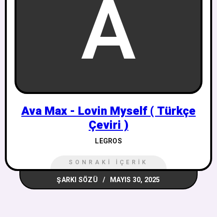
A
Ava Max - Lovin Myself ( Türkçe
Çeviri )
LEGROS
SONRAKI İÇERIK
ŞARKI SÖZÜ
MAYIS 30, 2025