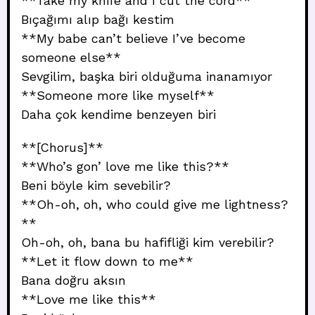
**Take my knife and I cut the cord**
Bıçağımı alıp bağı kestim
**My babe can’t believe I’ve become
someone else**
Sevgilim, başka biri olduğuma inanamıyor
**Someone more like myself**
Daha çok kendime benzeyen biri
**[Chorus]**
**Who’s gon’ love me like this?**
Beni böyle kim sevebilir?
**Oh-oh, oh, who could give me lightness?
**
Oh-oh, oh, bana bu hafifliği kim verebilir?
**Let it flow down to me**
Bana doğru aksın
**Love me like this**