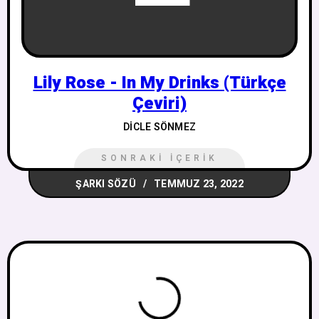
Lily Rose - In My Drinks (Türkçe
Çeviri)
DICLE SÖNMEZ
SONRAKI İÇERIK
ŞARKI SÖZÜ
TEMMUZ 23, 2022