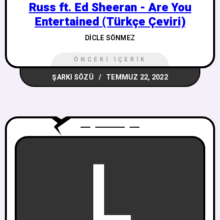
Russ ft. Ed Sheeran - Are You
Entertained (Türkçe Çeviri)
DICLE SÖNMEZ
ÖNCEKI İÇERIK
ŞARKI SÖZÜ
TEMMUZ 22, 2022
L