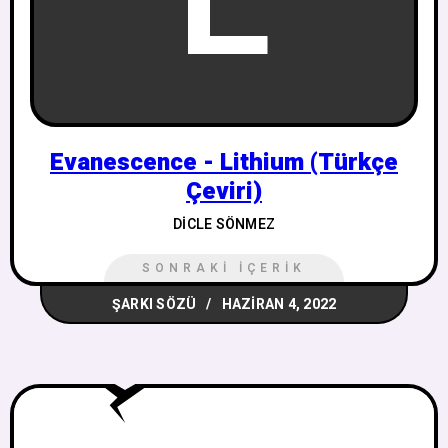
E
Evanescence - Lithium (Türkçe
Çeviri)
DICLE SÖNMEZ
SONRAKI İÇERIK
ŞARKI SÖZÜ
HAZIRAN 4, 2022