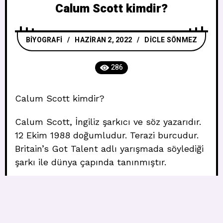
Calum Scott kimdir?
BIYOGRAFI
HAZIRAN 2, 2022
DICLE SÖNMEZ
286
Calum Scott kimdir?
Calum Scott, İngiliz şarkıcı ve söz yazarıdır.
12 Ekim 1988 doğumludur. Terazi burcudur.
Britain’s Got Talent adlı yarışmada söylediği
şarkı ile dünya çapında tanınmıştır.
Ebeveynleri iki yaşındayken boşanmıştır ve
bunun üzerine Kanada’ya taşınmışlardır.
Müzik kariyerinde başarılı olmuştur.