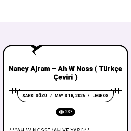
Nancy Ajram – Ah W Noss ( Türkçe
Çeviri )
ŞARKI SÖZÜ
MAYIS 18, 2026
LEGROS
237
**”AH W NOSS” (AH VE YARI)**