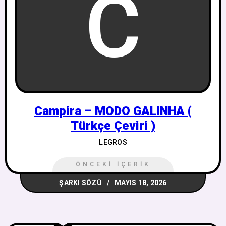
C
Campira – MODO GALINHA (
Türkçe Çeviri )
LEGROS
ÖNCEKI İÇERIK
ŞARKI SÖZÜ
MAYIS 18, 2026