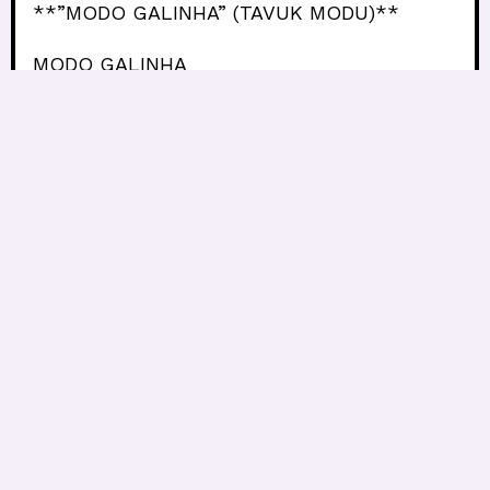
**”MODO GALINHA” (TAVUK MODU)**
MODO GALINHA
TAVUK MODU
GALINHA
TAVUK
MODO GALINHA
TAVUK MODU
GALINHA GALINHA
TAVUK TAVUK
MODO MODO MODO
MODU MODU MODU
GALINHA GALINHA