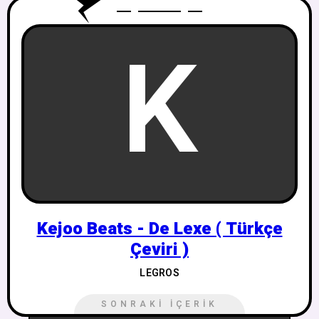
K
Kejoo Beats - De Lexe ( Türkçe
Çeviri )
LEGROS
SONRAKI İÇERIK