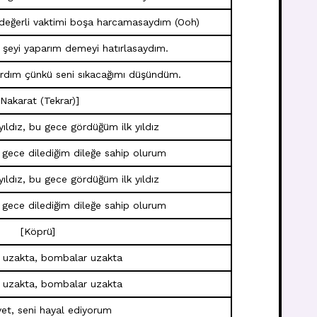
 değerli vaktimi boşa harcamasaydım (Ooh)
r şeyi yaparım demeyi hatırlasaydım.
tırdım çünkü seni sıkacağımı düşündüm.
[Nakarat (Tekrar)]
k yıldız, bu gece gördüğüm ilk yıldız
u gece dilediğim dileğe sahip olurum
k yıldız, bu gece gördüğüm ilk yıldız
u gece dilediğim dileğe sahip olurum
[Köprü]
 uzakta, bombalar uzakta
 uzakta, bombalar uzakta
vet, seni hayal ediyorum