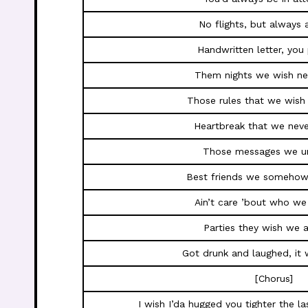
No flights, but always 
Handwritten letter, you
Them nights we wish ne
Those rules that we wis
Heartbreak that we nev
Those messages we u
Best friends we somehow
Ain’t care ’bout who w
Parties they wish we 
Got drunk and laughed, it 
[Chorus]
I wish I’da hugged you tighter the l