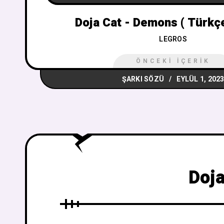
Doja Cat - Demons ( Türkçe
LEGROS
ÖNCEKI İÇERIK
ŞARKI SÖZÜ
EYLÜL 1, 202
Doja