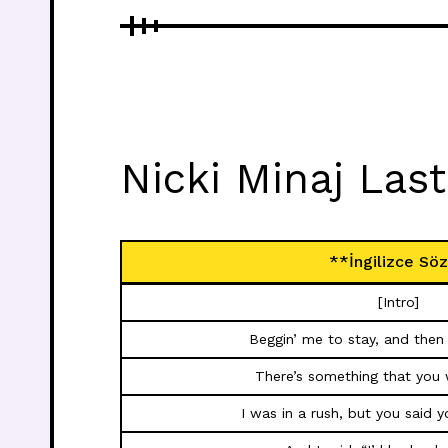
Nicki Minaj Last
**İngilizce Söz
[Intro]
Beggin’ me to stay, and the
There’s something that you
I was in a rush, but you said 