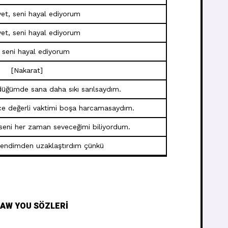
vet, seni hayal ediyorum
vet, seni hayal ediyorum
 seni hayal ediyorum
[Nakarat]
düğümde sana daha sıkı sarılsaydım.
ce değerli vaktimi boşa harcamasaydım.
 seni her zaman seveceğimi biliyordum.
 kendimden uzaklaştırdım çünkü
 SAW YOU SÖZLERI