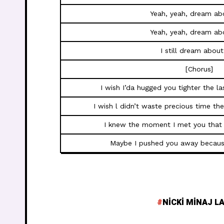
Yeah, yeah, dream ab
Yeah, yeah, dream ab
I still dream abou
[Chorus]
I wish I’da hugged you tighter the l
I wish l didn’t waste precious time th
I knew the moment I met you that 
Maybe I pushed you away because
NICKI MINAJ LA