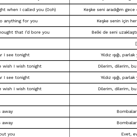
ight when I called you (Ooh)
Keşke seni aradığım gece
o anything for you
Keşke senin için he
ought that I’d bore you
Belki de seni uzaklaş
ar I see tonight
Yıldız ışığı, parla
e wish I wish tonight
Dilerim, dilerim, b
ar I see tonight
Yıldız ışığı, parla
e wish I wish tonight
Dilerim, dilerim, b
s away
Bombalar
s away
Bombalar
out you
Evet, e