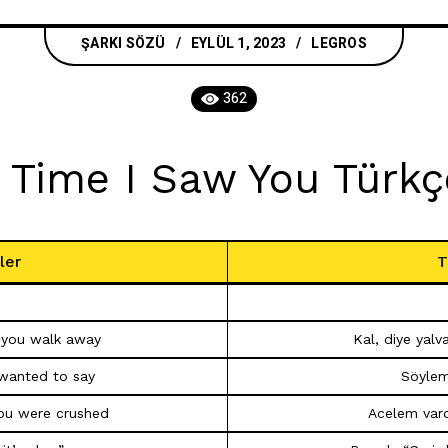
ŞARKI SÖZÜ
EYLÜL 1, 2023
LEGROS
362
 Time I Saw You Türkçe
ler
T
n you walk away
Kal, diye yalv
 wanted to say
Söyleme
you were crushed
Acelem vardı