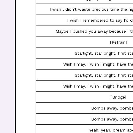
I wish l didn’t waste precious time the n
I wish I remembered to say I’d d
Maybe I pushed you away because I th
[Refrain]
Starlight, star bright, first st
Wish I may, I wish I might, have th
Starlight, star bright, first st
Wish I may, I wish I might, have th
[Bridge]
Bombs away, bomb
Bombs away, bomb
Yeah, yeah, dream ab