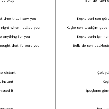
 it’s okay”
Ben de “Geri 
ast time that I saw you
Keşke seni son gör
e night when I called you
Keşke seni aradığım gece
o anything for you
Keşke senin için he
ought that I’d bore you
Belki de seni uzaklaş
so distant
Çok ya
t instant
Keş
missed it
İpuçlarını gö
tendance
Her zam