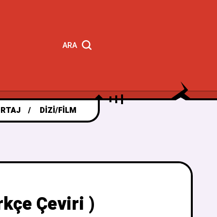
ARA
RTAJ
DIZI/FILM
kçe Çeviri )