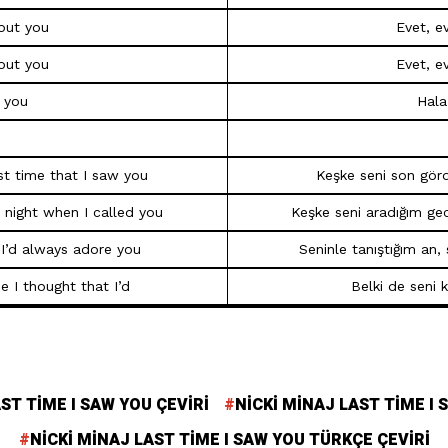
out you
Evet, e
out you
Evet, e
t you
Hala
ast time that I saw you
Keşke seni son gör
e night when I called you
Keşke seni aradığım ge
I’d always adore you
Seninle tanıştığım an,
 I thought that I’d
Belki de seni
ST TIME I SAW YOU ÇEVIRI
NICKI MINAJ LAST TIME I
NICKI MINAJ LAST TIME I SAW YOU TÜRKÇE ÇEVIRI