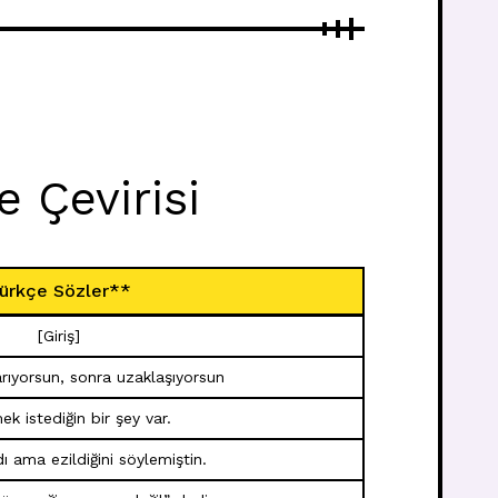
 Çevirisi
ürkçe Sözler**
[Giriş]
arıyorsun, sonra uzaklaşıyorsun
k istediğin bir şey var.
 ama ezildiğini söylemiştin.