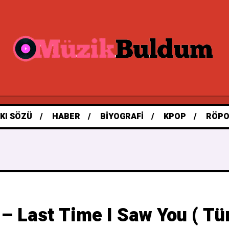
KI SÖZÜ
HABER
BIYOGRAFI
KPOP
RÖPO
 – Last Time I Saw You ( Tür