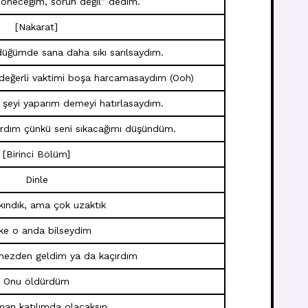
döneceğim, sorun değil” dedim.
[Nakarat]
düğümde sana daha sıkı sarılsaydım.
 değerli vaktimi boşa harcamasaydım (Ooh)
r şeyi yaparım demeyi hatırlasaydım.
tırdım çünkü seni sıkacağımı düşündüm.
[Birinci Bölüm]
Dinle
kındık, ama çok uzaktık
ke o anda bilseydim
rmezden geldim ya da kaçırdım
Onu öldürdüm
an katılımda olacaksın