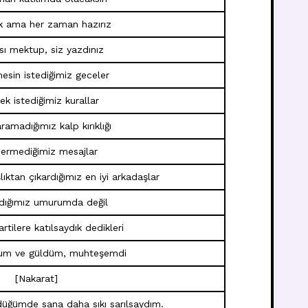
k ama her zaman hazırız
ısı mektup, siz yazdınız
esin istediğimiz geceler
k istediğimiz kurallar
ramadığımız kalp kırıklığı
ermediğimiz mesajlar
lıktan çıkardığımız en iyi arkadaşlar
rdığımız umurumda değil
artilere katılsaydık dedikleri
um ve güldüm, muhteşemdi
[Nakarat]
düğümde sana daha sıkı sarılsaydım.