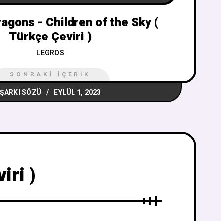
agons - Children of the Sky (
Türkçe Çeviri )
LEGROS
SONRAKI İÇERIK
ŞARKI SÖZÜ
EYLÜL 1, 2023
iri )