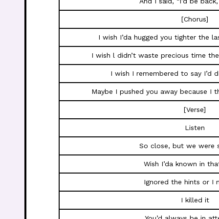
And I said, “I’d be back,
[Chorus]
I wish I’da hugged you tighter the l
I wish l didn’t waste precious time th
I wish I remembered to say I’d d
Maybe I pushed you away because I th
[Verse]
Listen
So close, but we were 
Wish I’da known in tha
Ignored the hints or I 
I killed it
You’d always be in at