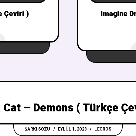
 Çeviri )
Imagine Dr
3
 Cat – Demons ( Türkçe Çev
ŞARKI SÖZÜ
EYLÜL 1, 2023
LEGROS