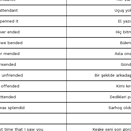
attendant
Uçuş yo
 penned it
El yaz
ver ended
Hiç bitm
h we bended
Bükme
er mended
Asla ona
nsended
Gönd
 unfriended
Bir şekilde arkadaş
e offended
Kimi kı
attended
Dedikleri p
was splendid
Sarhoş old
ast time that I saw you
Keşke seni son gör