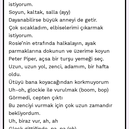
istiyorum.
Soyun, kaltak, salla (ayy)
Dayanabilirse büyük anneyi de getir.
Çok sıcakladım, elbiselerimi çıkarmak
istiyorum.
Rosie’nin etrafında halkalayın, ayak
parmaklarına dokunun ve üzerime koyun
Peter Piper, açsa bir turşu yemeği seç.
Uzun, uzun yol, zenci, adamım, bir hafta
oldu.
Ütüyü bana koyacağından korkmuyorum
Uh-oh, glockie ile vurulmak (boom, bop)
Görmedi, cepten çıktı
Bu zenciyi vurmak için çok uzun zamandır
bekliyordum.
Uh, biraz vur, ah, ah
Glock gittiğinde, pa-pa (oh)