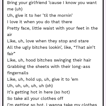
Bring your girlfriend ’cause I know you want
me (uh)
Uh, give it to her ’til the mornin’
I love it when you do that there
Pretty face, little waist with your feet in the
air
Like, uh, love when they stop and stare
All the ugly bitches lookin’, like, “That ain’t
fair”
Like, uh, hood bitches swinging their hair
Grabbing the sheets with their long-ass
fingernails
Like, uh, hold up, uh, give it to ’em
Uh, uh, uh, uh, uh (oh)
It’s getting hot in here (so hot)
So take all your clothes off
I’m getting so hot, I wanna take my clothes