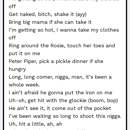
off
Get naked, bitch, shake it (ayy)
Bring big mama if she can take it
I’m getting so hot, I wanna take my clothes
off
Ring around the Rosie, touch her toes and
put it on me
Peter Piper, pick a pickle dinner if she
hungry
Long, long comer, nigga, man, it’s been a
whole week.
I ain’t afraid he gonna put the iron on me
Uh-oh, get hit with the glockie (boom, bop)
He ain’t see it, it come out of the pocket
I’ve been waiting so long to shoot this nigga.
Uh, hit a little, ah, ah