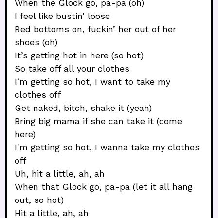
When the Glock go, pa-pa (oh)
I feel like bustin’ loose
Red bottoms on, fuckin’ her out of her
shoes (oh)
It’s getting hot in here (so hot)
So take off all your clothes
I’m getting so hot, I want to take my
clothes off
Get naked, bitch, shake it (yeah)
Bring big mama if she can take it (come
here)
I’m getting so hot, I wanna take my clothes
off
Uh, hit a little, ah, ah
When that Glock go, pa-pa (let it all hang
out, so hot)
Hit a little, ah, ah