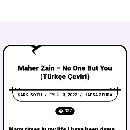
Maher Zain – No One But You
(Türkçe Çeviri)
ŞARKI SÖZÜ
EYLÜL 3, 2022
HAFSA ZEHRA
337
Many times in my life I have been down