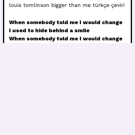
louis tomlinson bigger than me türkçe çeviri
When somebody told me I would change
I used to hide behind a smile
When somebody told me I would change
I was afraid, I don’t know why
‘Cause so does the world outside, I
realised
Biri bana değişeceğimi söylediğinde
Bir gülümsemenin arkasına saklanırdım
Biri bana değişeceğimi söylediğinde
Korkuyordum, nedenini bilmiyorum
Çünkü dışarıdaki dünya da öyle, anladım
I
didn’t read the signs