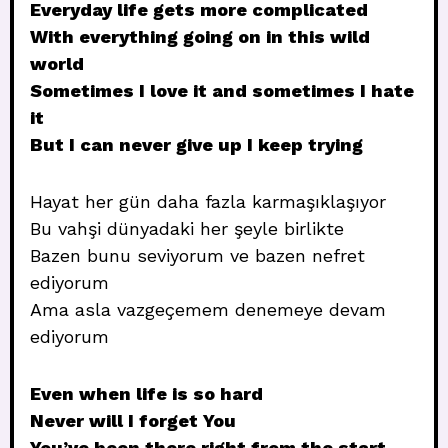
Everyday life gets more complicated
With everything going on in this wild
world
Sometimes I love it and sometimes I hate
it
But I can never give up I keep trying
Hayat her gün daha fazla karmaşıklaşıyor
Bu vahşi dünyadaki her şeyle birlikte
Bazen bunu seviyorum ve bazen nefret
ediyorum
Ama asla vazgeçemem denemeye devam
ediyorum
Even when life is so hard
Never will I forget You
You’ve been there right from the start