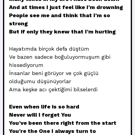
And at times I just feel like I’m drowning
People see me and think that I’m so
strong
But if only they knew that I’m hurting
Hayatımda birçok defa düştüm
Ve bazen sadece boğuluyormuşum gibi
hissediyorum
İnsanlar beni görüyor ve çok güçlü
olduğumu düşünüyorlar
Ama keşke acı çektiğimi bilselerdi
Even when life is so hard
Never will I forget You
You’ve been there right from the start
You’re the One I always turn to