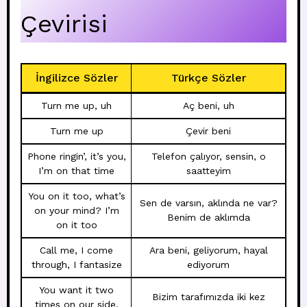
Çevirisi
İngilizce Sözler
Türkçe Sözler
Turn me up, uh
Aç beni, uh
Turn me up
Çevir beni
Phone ringin’, it’s you,
Telefon çalıyor, sensin, o
I’m on that time
saatteyim
You on it too, what’s
Sen de varsın, aklında ne var?
on your mind? I’m
Benim de aklımda
on it too
Call me, I come
Ara beni, geliyorum, hayal
through, I fantasize
ediyorum
You want it two
Bizim tarafımızda iki kez
times on our side,