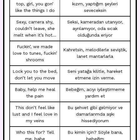
top, girl, you gon’
kızım, yaptığım şeyleri
like the things I do
seveceksin
Sexy, camera shy,
Seksi, kameradan utanıyor,
couldn’t leave, she
ayrılamıyor, oda sıcak
melt when it’s hot…
olduğunda eriyor
Fuckin’, we made
Kahretsin, melodilerle seviştik,
love to tunes, fuckin’
lanet mantarlarla
shrooms
Lock you to the bed,
Seni yatağa kilitle, hareket
don’t let you move
etmene izin verme.
Baby, help me heal
Bebeğim, acıyı iyileştirmeme
the pain
yardım et
This don’t feel like
Bu şehvet gibi gelmiyor ve
lust and I feel love in
damarlarımda aşkı
my veins
hissediyorum
Who this for? Tell
Bu kimin için? Söyle bana,
me, babe
bebeğim