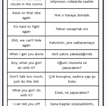
istiyorsun, odalarda saatler
clocks in the rooms
Back on that vibe
Yine o havaya döndük.
again
It’s hard to fight
Tekrar savaşmak zor
again
Shit, we can’t hide
Kahretsin, yine saklanamayız
again
When I get you alone
Seni yalnız yakaladığımda
Boy, what you gon’
Oğlum, bununla ne
do with it?
yapacaksın?
Don’t talk too much,
Çok konuşma, sadece yap şu
just do this shit
boku
What you gon’ do
Evlat, ne yapacaksın?
with it?
I can tell you off
Sana baştan söyleyebilirim,