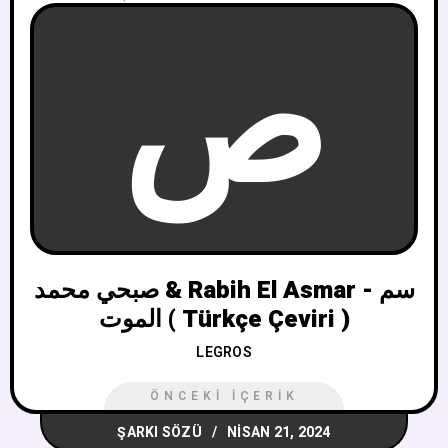
ص
صبحي محمد & Rabih El Asmar - سم
الموت ( Türkçe Çeviri )
LEGROS
ÖNCEKI İÇERIK
ŞARKI SÖZÜ
NISAN 21, 2024