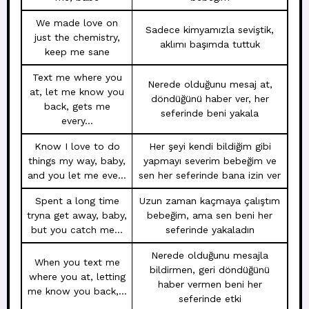
We made love on
Sadece kimyamızla seviştik,
just the chemistry,
aklımı başımda tuttuk
keep me sane
Text me where you
Nerede olduğunu mesaj at,
at, let me know you
döndüğünü haber ver, her
back, gets me
seferinde beni yakala
every…
Know I love to do
Her şeyi kendi bildiğim gibi
things my way, baby,
yapmayı severim bebeğim ve
and you let me eve…
sen her seferinde bana izin ver
Spent a long time
Uzun zaman kaçmaya çalıştım
tryna get away, baby,
bebeğim, ama sen beni her
but you catch me…
seferinde yakaladın
Nerede olduğunu mesajla
When you text me
bildirmen, geri döndüğünü
where you at, letting
haber vermen beni her
me know you back,…
seferinde etki