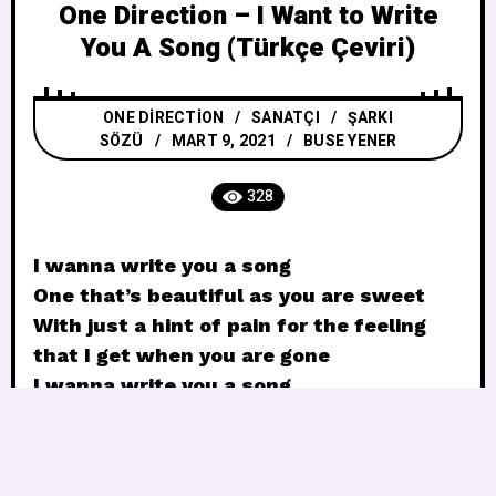
One Direction – I Want to Write
You A Song (Türkçe Çeviri)
ONE DIRECTION
/
SANATÇI
/
ŞARKI
SÖZÜ
MART 9, 2021
BUSE YENER
328
I wanna write you a song
One that’s beautiful as you are sweet
With just a hint of pain for the feeling
that I get when you are gone
I wanna write you a song
I wanna lend you my coat
One that’s as soft as your cheek
So when the world is cold you’ll have a