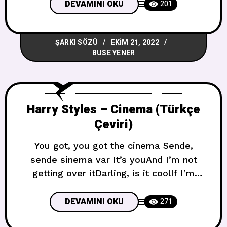
Seninle birlikte tavana bakıyorumOh, pek
DEVAMINI OKU
201
fazla konuşmuyorsunVe gerçekten
okumuyorsunBenim melankolimi I been
ŞARKI SÖZÜ
EKIM 21, 2022
under scrutiny (Yeah, oh, yeah)You
BUSE YENER
handled it beautifully (Yeah, oh, yeah)All
this shit is new to me (Yeah,
Harry Styles – Cinema (Türkçe
Çeviri)
You got, you got the cinema Sende,
sende sinema var It’s youAnd I’m not
getting over itDarling, is it coolIf I’m
stubborn when it comes to this?I guess
we’re in timeIf you’re getting yourself
DEVAMINI OKU
271
wet for meI guess you’re all mineWhen