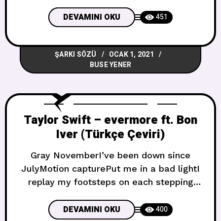
new skiesBut I’m right where you left
meMatches burn after the otherPages
DEVAMINI OKU
451
turn and stick to each otherWages
earned and lessons learnedBut I’m right
ŞARKI SÖZÜ
OCAK 1, 2021
where you left me Arkadaşlar ayrılıyor,
BUSE YENER
evleniyorYabancılar doğuyor,
gömülüyorTrendler değişiyor, dedikodular
yeni gökyüzlerinde dolaşıp duruyorFakat
ben
Taylor Swift – evermore ft. Bon
Iver (Türkçe Çeviri)
Gray NovemberI’ve been down since
JulyMotion capturePut me in a bad lightI
replay my footsteps on each stepping
stoneTrying to find the one where I went
wrongWriting lettersAddressed to the fire
DEVAMINI OKU
400