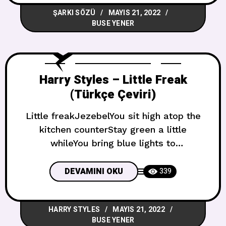
you’re sleeping in this bed with me
ŞARKI SÖZÜ
MAYIS 21, 2022
SensinVe ben bunun üstesinden
BUSE YENER
gelemiyorumSevgilim, sorun yokYa
Harry Styles – Little Freak
(Türkçe Çeviri)
Little freakJezebelYou sit high atop the
kitchen counterStay green a little
whileYou bring blue lights to
dreamsStarry hazeCrystal ballSomehow,
you’ve become some paranoiaA wet
DEVAMINI OKU
339
dream just danglingBut your gift is
wasted on me Küçük acayip
HARRY STYLES
MAYIS 21, 2022
yaratıkJezebelMutfak tezgahının üzerinde
BUSE YENER
oturuyorsunBir süre yeşil şekilde