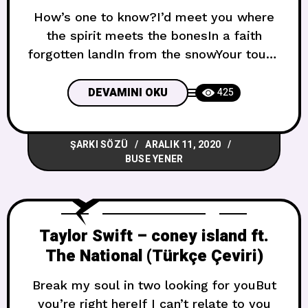
How’s one to know?I’d meet you where
the spirit meets the bonesIn a faith
forgotten landIn from the snowYour touch
brought forth an incandescent
glowTarnished but so grand Nasıl
DEVAMINI OKU
425
bilebiliriz?Seninle ruhun kemiklerle
buluştuğu yerde buluşurdumBir inanç
ŞARKI SÖZÜ
ARALIK 11, 2020
unutulmuş topraklardaKardaDokunuşun
BUSE YENER
göz kamaştırıcı bir parlaklık
getirdiKirlenmiş ama çok büyük And the
old widow goes to the stone every
Taylor Swift – coney island ft.
The National (Türkçe Çeviri)
Break my soul in two looking for youBut
you’re right hereIf I can’t relate to you