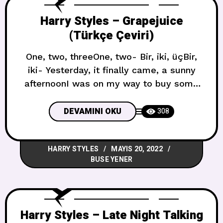
Harry Styles – Grapejuice
(Türkçe Çeviri)
One, two, threeOne, two- Bir, iki, üçBir,
iki- Yesterday, it finally came, a sunny
afternoonI was on my way to buy some
flowers for youThought that we could
hide away in a corner of the heathThere’s
DEVAMINI OKU
308
never been someone who’s so perfect for
me Dün, sonunda güneşli bir öğleden
HARRY STYLES
MAYIS 20, 2022
sonrası belirdiSana çiçekler almak için
BUSE YENER
yoldaydımÇalılığın
Harry Styles – Late Night Talking