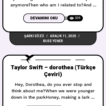
anymoreThen who am I related to?And if
this is the long haulHow’d we get here so
soon?Did I close my fist around
DEVAMINI OKU
309
something delicate?Did I shatter you?
Seni ararken ruhum ikiye ayrılıyorAma
ŞARKI SÖZÜ
ARALIK 11, 2020
tam buradasınArtık sana ait değilsemO
BUSE YENER
zaman ben
Taylor Swift – dorothea (Türkçe
Çeviri)
Hey, Dorothea, do you ever stop and
think about me?When we were younger
down in the parkHoney, making a lark of
the miseryYou got shiny friends since you