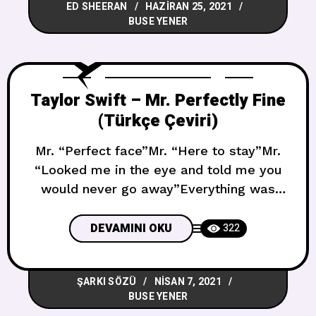
ED SHEERAN
HAZIRAN 25, 2021
güneş batsa, kontrolü sana
BUSE YENER
veriyorumDünyam patlamadan önce
cenneti hissedebiliyorumVe bu gecede
harika bir şey
Taylor Swift – Mr. Perfectly Fine
(Türkçe Çeviri)
Mr. “Perfect face”Mr. “Here to stay”Mr.
“Looked me in the eye and told me you
would never go away”Everything was
rightMr. “I’ve been waiting for you all my
life”Mr. “Every single day until the end, I
DEVAMINI OKU
322
will be by your side” Bay “Mükemmel
yüz”Bay “Sonsuza kadar buradayım”Bay
ŞARKI SÖZÜ
NISAN 7, 2021
“Gözlerime baktın ve bana asla
BUSE YENER
gitmeyeceğini söyledin”Her şey