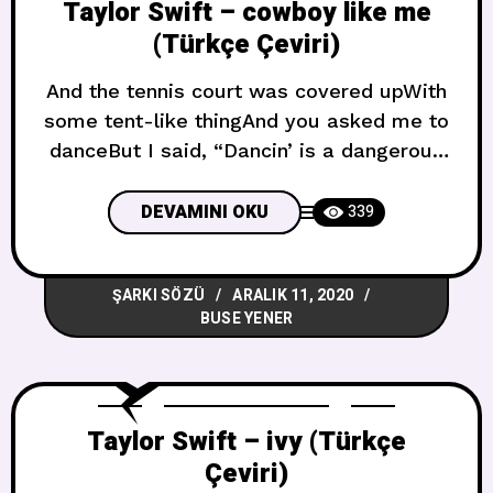
Taylor Swift – cowboy like me
(Türkçe Çeviri)
And the tennis court was covered upWith
some tent-like thingAnd you asked me to
danceBut I said, “Dancin’ is a dangerous
game” Ve tenis kortu örtüldüÇadır
benzeri bir şeyleVe benden dans etmemi
DEVAMINI OKU
339
istedinAma ben “Dans etmek tehlikeli bir
oyun” dedim Oh, I thoughtThis is gonna
ŞARKI SÖZÜ
ARALIK 11, 2020
be one of those thingsNow I knowI’m
BUSE YENER
never gonna love
Taylor Swift – ivy (Türkçe
Çeviri)