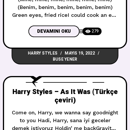
(Benim, benim, benim, benim, benim)
Green eyes, fried riceI could cook an egg
on youLate night, game timeCoffee on
the stove, yeahYou’re sweet ice
DEVAMINI OKU
279
creamBut you could use a flake or
twoBlue bubblegum twisted round your
HARRY STYLES
MAYIS 19, 2022
tongue Yeşil gözler, kızarmış pirinçSenin
BUSE YENER
üzerinde bir yumurta pişirebilirimGeç
vakit, oyun vaktiOcağın üstünde
Harry Styles – As It Was (Türkçe
çeviri)
Come on, Harry, we wanna say goodnight
to you Hadi, Harry, sana iyi geceler
demek istiyoruz Holdin’ me backGravity’s