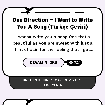
One Direction – I Want to Write
You A Song (Türkçe Çeviri)
I wanna write you a song One that’s
beautiful as you are sweet With just a
hint of pain for the feeling that I get
when you are gone I wanna write you a
song I wanna lend you my coat One
DEVAMINI OKU
327
that’s as soft as your cheek So when the
world is cold you’ll
ONE DIRECTION
MART 9, 2021
BUSE YENER