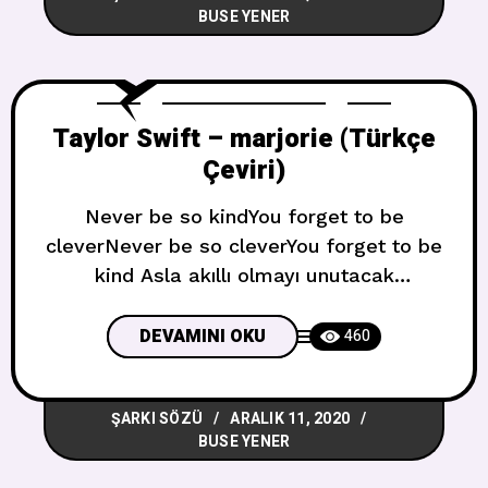
BUSE YENER
Yes, I got your letterYes, I’m doing
betterIt cut deep to know
Taylor Swift – marjorie (Türkçe
Çeviri)
Never be so kindYou forget to be
cleverNever be so cleverYou forget to be
kind Asla akıllı olmayı unutacak
kadarNazik olmaAsla nazik olmayı
unutacak kadarAkıllı olma And if I didn’t
DEVAMINI OKU
460
know betterI’d think you were talking to
me nowIf I didn’t know betterI’d think you
ŞARKI SÖZÜ
ARALIK 11, 2020
were still around Ve doğrusunu
BUSE YENER
bilmeseydimŞimdi benimle konuştuğunu
sanıyordumDoğrusunu bilmeseydimHâlâ