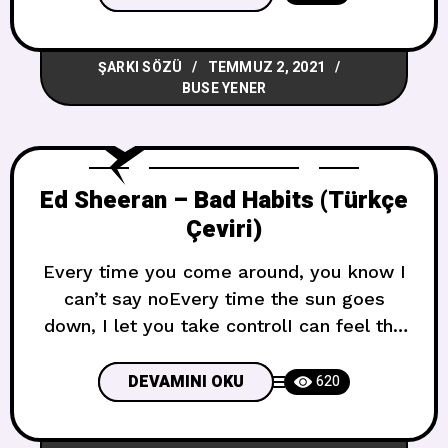
crumbled intoI might have let them lay
En karanlık gecende senin camına tık
ŞARKI SÖZÜ
TEMMUZ 2, 2021
tıkladımSenin vücudunun şekliPürüzlü ve
BUSE YENER
zayıftıKalabilmem için hiçbir yer
yoktuFakat yine
Ed Sheeran – Bad Habits (Türkçe
Çeviri)
Every time you come around, you know I
can’t say noEvery time the sun goes
down, I let you take controlI can feel the
paradise before my world implodesAnd
tonight had something wonderful Ne
DEVAMINI OKU
620
zaman etrafıma gelsen, hayır
diyemeyeceğimi biliyorsunNe zaman