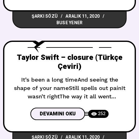
Gri KasımTemmuzdan beri
üzgünümHareket yakalamaBeni kötü bir
ŞARKI SÖZÜ
ARALIK 11, 2020
ışığa koyAdımlarımı her basamakta tekrar
BUSE YENER
ediyorumYanlış yaptığım yeri bulmaya
çalışıyorumMektup yazıyorumYangına
hitaben And I was catching my
Taylor Swift – closure (Türkçe
Çeviri)
It’s been a long timeAnd seeing the
shape of your nameStill spells out painIt
wasn’t rightThe way it all went
downLooks like you know that now Uzun
zaman olduVe adının şeklini
DEVAMINI OKU
252
görüyorumHâlâ acıyı dile getiriyorDoğru
değildiHer şeyin mahvolma
ŞARKI SÖZÜ
ARALIK 11, 2020
şekliGörünüşe göre bunu şimdi biliyorsun