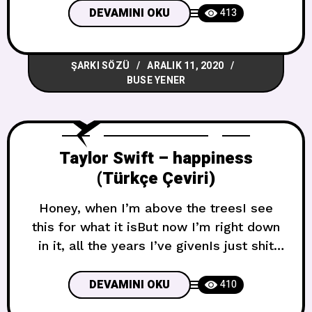
left townA tiny screen’s the only place I
DEVAMINI OKU
413
see you nowAnd I got nothing but well-
wishes for ya Hey, Dorothea, hiç durup
ŞARKI SÖZÜ
ARALIK 11, 2020
beni düşünüyor musun?Parkta daha
BUSE YENER
gençkenTatlım,
Taylor Swift – happiness
(Türkçe Çeviri)
Honey, when I’m above the treesI see
this for what it isBut now I’m right down
in it, all the years I’ve givenIs just shit
we’re dividin’ upShowed you all of my
hiding spotsI was dancing when the
DEVAMINI OKU
410
music stoppedAnd in the disbelief, I can’t