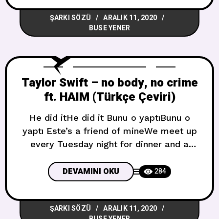
face reinventionI haven’t met the new me
ŞARKI SÖZÜ
ARALIK 11, 2020
yet Tatlım, ben
BUSE YENER
Taylor Swift – no body, no crime
ft. HAIM (Türkçe Çeviri)
He did itHe did it Bunu o yaptıBunu o
yaptı Este’s a friend of mineWe meet up
every Tuesday night for dinner and a
glass of wineEste’s been losin’ sleepHer
husband’s actin’ different, and it smells
DEVAMINI OKU
284
like infidelityShe says, “That ain’t my
merlot on his mouthThat ain’t my jewelry
ŞARKI SÖZÜ
ARALIK 11, 2020
on our joint account”No, there ain’t
BUSE YENER