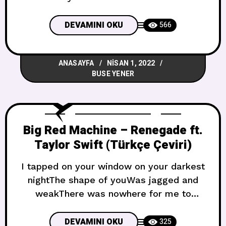
holdin’ me backI want you to hold out the
palm of your handWhy don’t we leave it
DEVAMINI OKU
566
at that?Nothin’ to sayWhen everything
gets in the waySeems you cannot be
ANASAYFA
NISAN 1, 2022
replacedAnd I’m the one who will stay,
BUSE YENER
Big Red Machine – Renegade ft.
Taylor Swift (Türkçe Çeviri)
I tapped on your window on your darkest
nightThe shape of youWas jagged and
weakThere was nowhere for me to
stayBut I stayed anywayAnd if I would’ve
knownHow many pieces you had
DEVAMINI OKU
325