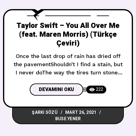
Taylor Swift – You All Over Me
(feat. Maren Morris) (Türkçe
Çeviri)
Once the last drop of rain has dried off
the pavementShouldn’t I find a stain, but
I never doThe way the tires turn stones
on old county roadsThey leave it muddy
underneath, reminds me of youYou find
DEVAMINI OKU
222
graffiti on the walls of old bathroom
stallsYou know, you can scratch it right
ŞARKI SÖZÜ
MART 26, 2021
off, it’s how it
BUSE YENER