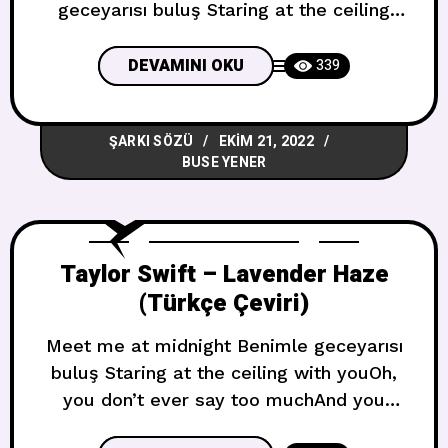
geceyarısı buluş Staring at the ceiling
with youOh, you don’t ever say too
muchAnd you don’t really read intoMy
DEVAMINI OKU
339
melancholia Seninle birlikte tavana
bakıyorumOh, pek fazla
ŞARKI SÖZÜ
EKIM 21, 2022
konuşmuyorsunVe gerçekten
BUSE YENER
okumuyorsunBenim melankolimi I been
under scrutiny (Yeah, oh, yeah)You
handled it beautifully (Yeah, oh, yeah)All
this
Taylor Swift – Lavender Haze
(Türkçe Çeviri)
Meet me at midnight Benimle geceyarısı
buluş Staring at the ceiling with youOh,
you don’t ever say too muchAnd you
don’t really read intoMy melancholia