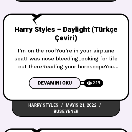
kalıyorsun*Rüyalara mavi ışıklar
getiriyorsunYaldızlı pusKristal topBir
şekilde, paranoyan ortaya çıktıIslak rüya,
Harry Styles – Daylight (Türkçe
acayipleşmeye başladıAma
Çeviri)
I’m on the roofYou’re in your airplane
seatI was nose bleedingLooking for life
out thereReading your horoscopeYou
were just doing cocaine in my kitchenYou
never listenI hope you’re missing me by
DEVAMINI OKU
319
now Ben çatıdayımSen ise uçağının
koltuğundaBurnum kanıyorduDışarıda bir
HARRY STYLES
MAYIS 21, 2022
hayat arıyordumSenin burç haritanı
BUSE YENER
okuyordumMutfağımda k*kain
çekiyordunAsla dinlemiyorsunUmarım
beni şu an özlüyorsundur If I was a