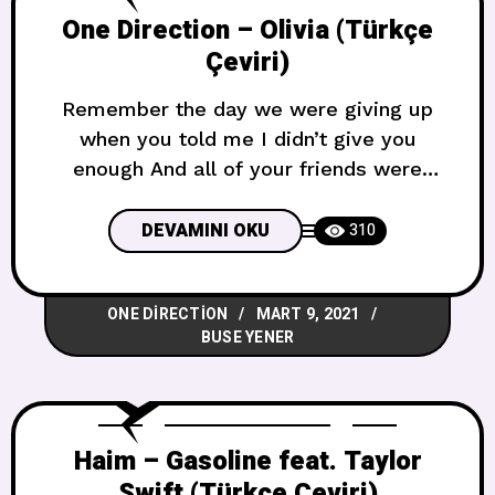
One Direction – Olivia (Türkçe
Çeviri)
Remember the day we were giving up
when you told me I didn’t give you
enough And all of your friends were
saying I’ll be leaving you She’s lying in
bed with my t-shirt on, just thinking how
DEVAMINI OKU
310
I went about it wrong This isn’t the stain
of a red wine, I’m bleeding love Pes
ONE DIRECTION
MART 9, 2021
BUSE YENER
Haim – Gasoline feat. Taylor
Swift (Türkçe Çeviri)