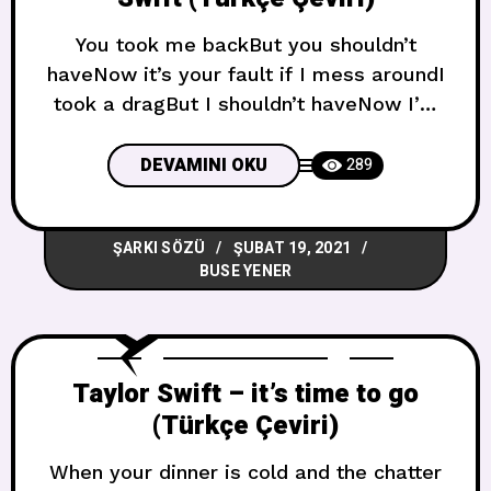
You took me backBut you shouldn’t
haveNow it’s your fault if I mess aroundI
took a dragBut I shouldn’t haveNow I’m
coughing up like INever smoked a pack
Beni geçmişe götürdünFakat
DEVAMINI OKU
289
götürmemeliydinEğer etrafta amaçsızca
dolaşırsam artık bu senin
ŞARKI SÖZÜ
ŞUBAT 19, 2021
hatanSigaramdan bir nefes çektimFakat
BUSE YENER
çekmemeliydimŞimdi sanki hiç sigara
paketi bitirmemiş gibiÖksürüp
duruyorum Gasoline, pretty pleaseI want
to
Taylor Swift – it’s time to go
(Türkçe Çeviri)
When your dinner is cold and the chatter