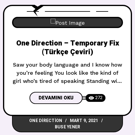
One Direction – Temporary Fix
(Türkçe Çeviri)
Saw your body language and I know how
you’re feeling You look like the kind of
girl who’s tired of speaking Standing with
somebody But he doesn’t know what you
like You caught my attention, you were
DEVAMINI OKU
272
looking at me first Saw that I can teach
you, waking up in my t-shirt If you’re not
ONE DIRECTION
MART 9, 2021
BUSE YENER