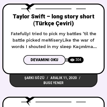
Taylor Swift – long story short
(Türkçe Çeviri)
FatefullyI tried to pick my battles ’til the
battle picked meMiseryLike the war of
words I shouted in my sleep Kaçınılmaz
bir şekildeSavaş beni seçene kadar
savaşlarımı seçmeye
DEVAMINI OKU
304
çalıştımSefaletUykumda haykırdığım
kelimelerin savaşı gibi And you passed
ŞARKI SÖZÜ
ARALIK 11, 2020
right byI was in the alley, surrounded on
BUSE YENER
all sidesThe knife cuts both waysIf the
shoe fits, walk in