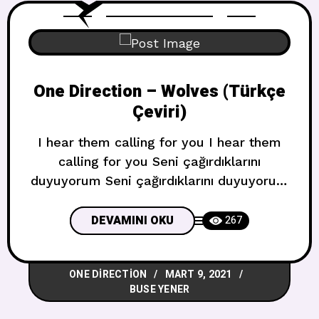
One Direction – Wolves (Türkçe
Çeviri)
I hear them calling for you I hear them
calling for you Seni çağırdıklarını
duyuyorum Seni çağırdıklarını duyuyorum
I feel the waves getting started It’s a
rush inside I can’t control Your eyes keep
DEVAMINI OKU
267
pulling me in I know, I know, I know Your
friends all talking ’bout me They say I
ONE DIRECTION
MART 9, 2021
got no chance
BUSE YENER