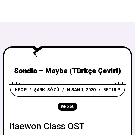
Sondia – Maybe (Türkçe Çeviri)
KPOP
/
ŞARKI SÖZÜ
NISAN 1, 2020
BETULP
260
Itaewon Class OST