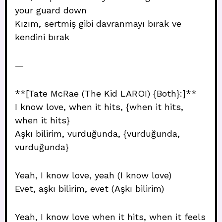
your guard down
Kızım, sertmiş gibi davranmayı bırak ve
kendini bırak
—
**[Tate McRae (The Kid LAROI) {Both}:]**
I know love, when it hits, {when it hits,
when it hits}
Aşkı bilirim, vurduğunda, {vurduğunda,
vurduğunda}
Yeah, I know love, yeah (I know love)
Evet, aşkı bilirim, evet (Aşkı bilirim)
Yeah, I know love when it hits, when it feels