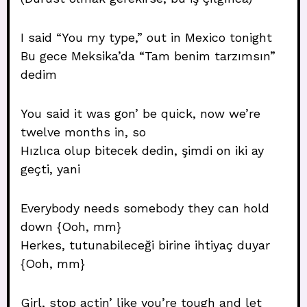
I said “You my type,” out in Mexico tonight
Bu gece Meksika’da “Tam benim tarzımsın”
dedim
You said it was gon’ be quick, now we’re
twelve months in, so
Hızlıca olup bitecek dedin, şimdi on iki ay
geçti, yani
Everybody needs somebody they can hold
down {Ooh, mm}
Herkes, tutunabileceği birine ihtiyaç duyar
{Ooh, mm}
Girl, stop actin’ like you’re tough and let