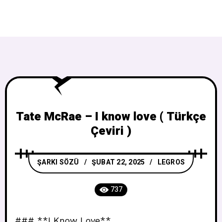
Tate McRae – I know love ( Türkçe
Çeviri )
ŞARKI SÖZÜ
ŞUBAT 22, 2025
LEGROS
737
### **I Know Love**