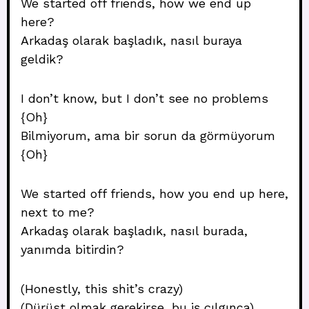
We started off friends, how we end up
here?
Arkadaş olarak başladık, nasıl buraya
geldik?
I don’t know, but I don’t see no problems
{Oh}
Bilmiyorum, ama bir sorun da görmüyorum
{Oh}
We started off friends, how you end up here,
next to me?
Arkadaş olarak başladık, nasıl burada,
yanımda bitirdin?
(Honestly, this shit’s crazy)
(Dürüst olmak gerekirse, bu iş çılgınca)