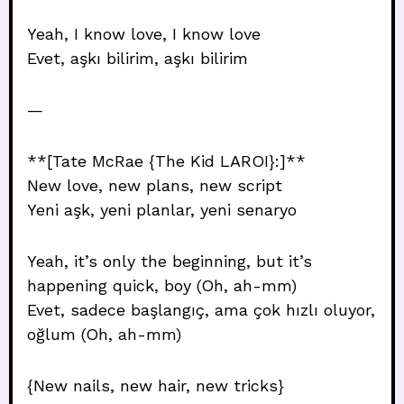
Yeah, I know love, I know love
Evet, aşkı bilirim, aşkı bilirim
—
**[Tate McRae {The Kid LAROI}:]**
New love, new plans, new script
Yeni aşk, yeni planlar, yeni senaryo
Yeah, it’s only the beginning, but it’s
happening quick, boy (Oh, ah-mm)
Evet, sadece başlangıç, ama çok hızlı oluyor,
oğlum (Oh, ah-mm)
{New nails, new hair, new tricks}