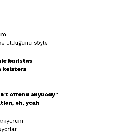
rum
ne olduğunu söyle
ic baristas
a keisters
on’t offend anybody”
tion, oh, yeah
tanıyorum
uyorlar