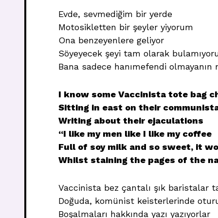
Evde, sevmediğim bir yerde
Motosikletten bir şeyler yiyorum
Ona benzeyenlere geliyor
Söyeyecek şeyi tam olarak bulamıyo
Bana sadece hanımefendi olmayanın 
I know some Vaccinista tote bag ch
Sitting in east on their communist
Writing about their ejaculations
“I like my men like I like my coffee
Full of soy milk and so sweet, it w
Whilst staining the pages of the na
Vaccinista bez çantalı şık baristalar 
Doğuda, komünist keisterlerinde otur
Boşalmaları hakkında yazı yazıyorlar