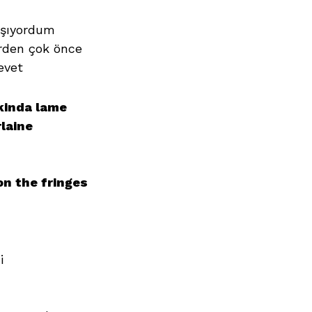
aşıyordum
erden çok önce
evet
 kinda lame
laine
on the fringes
i