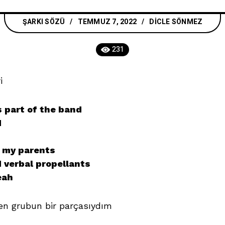
ŞARKI SÖZÜ
TEMMUZ 7, 2022
DICLE SÖNMEZ
231
i
s part of the band
d
th my parents
 verbal propellants
eah
ben grubun bir parçasıydım