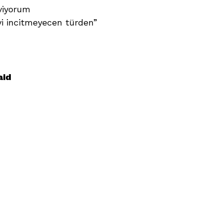
viyorum
yi incitmeyecen türden”
aid