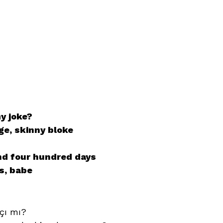
y joke?
ge, skinny bloke
and four hundred days
s, babe
çı mı?