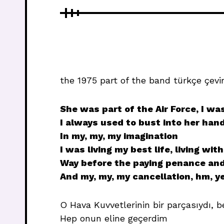
the 1975 part of the band türkçe çevir
She was part of the Air Force, I wa
I always used to bust into her han
In my, my, my imagination
I was living my best life, living wi
Way before the paying penance and
And my, my, my cancellation, hm, y
O Hava Kuvvetlerinin bir parçasıydı, 
Hep onun eline geçerdim