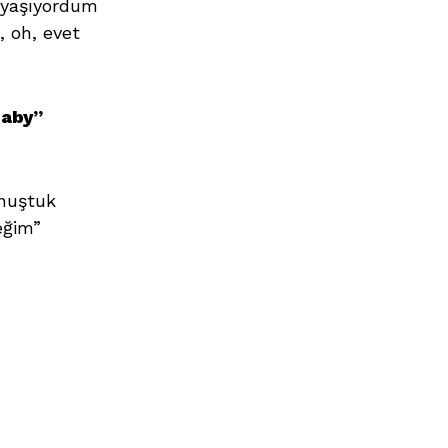
 yaşıyordum
 oh, evet
baby”
onuştuk
eğim”