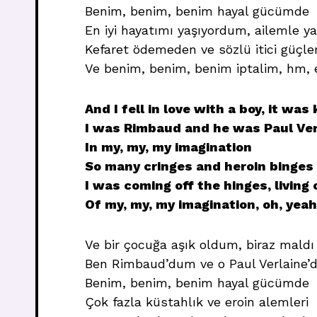
Benim, benim, benim hayal gücümde
En iyi hayatımı yaşıyordum, ailemle y
Kefaret ödemeden ve sözlü itici güçl
Ve benim, benim, benim iptalim, hm, 
And I fell in love with a boy, it was
I was Rimbaud and he was Paul Ver
In my, my, my imagination
So many cringes and heroin binges
I was coming off the hinges, living 
Of my, my, my imagination, oh, yeah
Ve bir çocuğa aşık oldum, biraz maldı
Ben Rimbaud’dum ve o Paul Verlaine’d
Benim, benim, benim hayal gücümde
Çok fazla küstahlık ve eroin alemleri