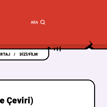
ARA
RTAJ
DIZI/FILM
e Çeviri)