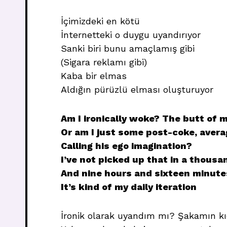
İçimizdeki en kötü
İnternetteki o duygu uyandırıyor
Sanki biri bunu amaçlamış gibi
(Sigara reklamı gibi)
Kaba bir elmas
Aldığın pürüzlü elması oluşturuyor
Am I ironically woke? The butt of m
Or am I just some post-coke, avera
Calling his ego imagination?
I’ve not picked up that in a thous
And nine hours and sixteen minute
It’s kind of my daily iteration
İronik olarak uyandım mı? Şakamın kı