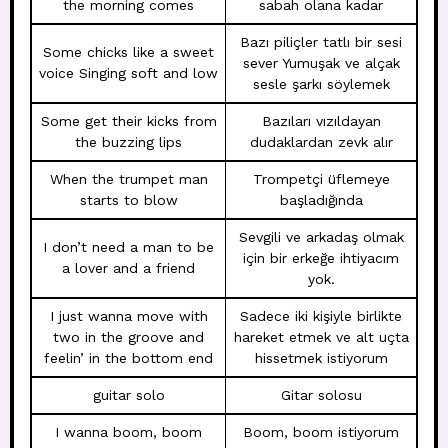
the morning comes
sabah olana kadar
Bazı piliçler tatlı bir sesi
Some chicks like a sweet
sever Yumuşak ve alçak
voice Singing soft and low
sesle şarkı söylemek
Some get their kicks from
Bazıları vızıldayan
the buzzing lips
dudaklardan zevk alır
When the trumpet man
Trompetçi üflemeye
starts to blow
başladığında
Sevgili ve arkadaş olmak
I don’t need a man to be
için bir erkeğe ihtiyacım
a lover and a friend
yok.
I just wanna move with
Sadece iki kişiyle birlikte
two in the groove and
hareket etmek ve alt uçta
feelin’ in the bottom end
hissetmek istiyorum
guitar solo
Gitar solosu
I wanna boom, boom
Boom, boom istiyorum