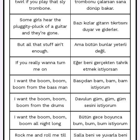
twirl if you play that sly
trombonu çalarsan sana
trombone.
dönüp bakar.
Some girls hear the
Bazı kızlar gitarın tıkırtısını
pluggity-pluck of a guitar
duyar ve giderler.
and they’re gone.
But all that stuff ain’t
Ama bütün bunlar yeterli
enough.
değil.
If you really wanna turn
Eğer beni gerçekten tahrik
me on
etmek istiyorsan
I want the boom, boom,
Basçıdan bam, bam, bam
boom from the bass man
istiyorum
I want the boom, boom,
Davulun güm, güm, güm
boom from the drums
sesini istiyorum
I want the boom, boom,
Bütün gece boyunca
boom all night long
bum, bum, bum istiyorum
Rock me and roll me till
Salla beni ve yuvarla beni