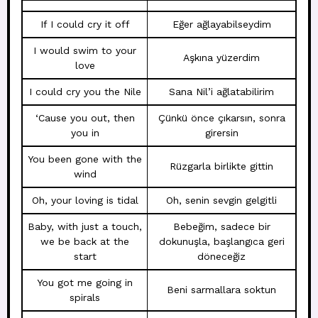
If I could cry it off
Eğer ağlayabilseydim
I would swim to your
Aşkına yüzerdim
love
I could cry you the Nile
Sana Nil’i ağlatabilirim
‘Cause you out, then
Çünkü önce çıkarsın, sonra
you in
girersin
You been gone with the
Rüzgarla birlikte gittin
wind
Oh, your loving is tidal
Oh, senin sevgin gelgitli
Baby, with just a touch,
Bebeğim, sadece bir
we be back at the
dokunuşla, başlangıca geri
start
döneceğiz
You got me going in
Beni sarmallara soktun
spirals