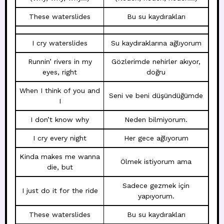
These waterslides
Bu su kaydırakları
I cry waterslides
Su kaydıraklarına ağlıyorum
Runnin’ rivers in my
Gözlerimde nehirler akıyor,
eyes, right
doğru
When I think of you and
Seni ve beni düşündüğümde
I
I don’t know why
Neden bilmiyorum.
I cry every night
Her gece ağlıyorum
Kinda makes me wanna
Ölmek istiyorum ama
die, but
Sadece gezmek için
I just do it for the ride
yapıyorum.
These waterslides
Bu su kaydırakları