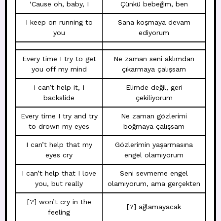
‘Cause oh, baby, I
Çünkü bebeğim, ben
I keep on running to
Sana koşmaya devam
you
ediyorum
Every time I try to get
Ne zaman seni aklımdan
you off my mind
çıkarmaya çalışsam
I can’t help it, I
Elimde değil, geri
backslide
çekiliyorum
Every time I try and try
Ne zaman gözlerimi
to drown my eyes
boğmaya çalışsam
I can’t help that my
Gözlerimin yaşarmasına
eyes cry
engel olamıyorum
I can’t help that I love
Seni sevmeme engel
you, but really
olamıyorum, ama gerçekten
[?] won’t cry in the
[?] ağlamayacak
feeling