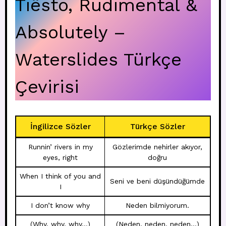
Tiësto, Rudimental &
Absolutely –
Waterslides Türkçe
Çevirisi
İngilizce Sözler
Türkçe Sözler
Runnin’ rivers in my
Gözlerimde nehirler akıyor,
eyes, right
doğru
When I think of you and
Seni ve beni düşündüğümde
I
I don’t know why
Neden bilmiyorum.
(Why, why, why…)
(Neden, neden, neden…)