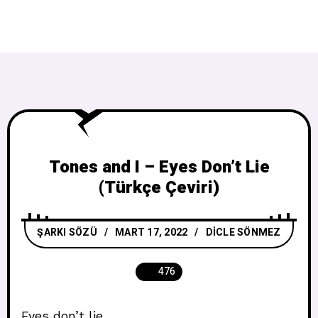
Tones and I – Eyes Don’t Lie
(Türkçe Çeviri)
ŞARKI SÖZÜ
MART 17, 2022
DICLE SÖNMEZ
476
Eyes don’t lie