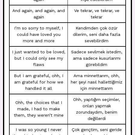
And again, and again, and
Ve tekrar, ve tekrar, ve
again
tekrar
I’m so sorry to myself, I
Kendimden çok özür
could have loved you
dilerim, seni daha fazla
more and more
sevebilirdim
I just wanted to be loved,
Sadece sevilmek istedim,
but I could only see my
ama sadece kusurlarımı
flaws
görebildim
But I am grateful, ohh, I
Ama minnettarım, ohh,
am grateful for how we
her şeyi nasıl hallettiğimiz
handled it all
için minnettarım
Ohh, yaptığım seçimler,
Ohh, the choices that I
onları yapmak
made, I had to make
zorundaydım, benim
them, they weren’t mine
değillerdi
I was so young I never
Çok gençtim, seni geride