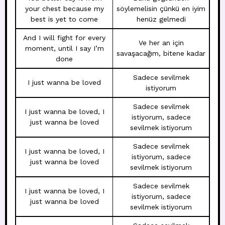
your chest because my
söylemelisin çünkü en iyim
best is yet to come
henüz gelmedi
And I will fight for every
Ve her an için
moment, until I say I’m
savaşacağım, bitene kadar
done
Sadece sevilmek
I just wanna be loved
istiyorum
Sadece sevilmek
I just wanna be loved, I
istiyorum, sadece
just wanna be loved
sevilmek istiyorum
Sadece sevilmek
I just wanna be loved, I
istiyorum, sadece
just wanna be loved
sevilmek istiyorum
Sadece sevilmek
I just wanna be loved, I
istiyorum, sadece
just wanna be loved
sevilmek istiyorum