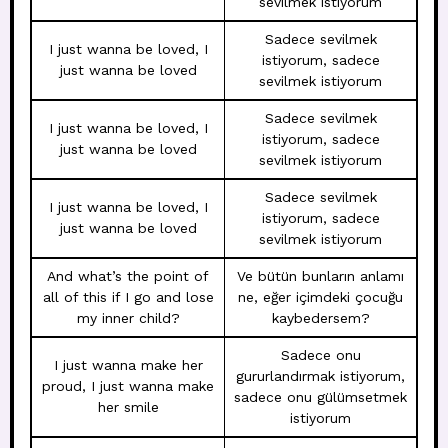
sevilmek istiyorum
Sadece sevilmek
I just wanna be loved, I
istiyorum, sadece
just wanna be loved
sevilmek istiyorum
Sadece sevilmek
I just wanna be loved, I
istiyorum, sadece
just wanna be loved
sevilmek istiyorum
Sadece sevilmek
I just wanna be loved, I
istiyorum, sadece
just wanna be loved
sevilmek istiyorum
And what’s the point of
Ve bütün bunların anlamı
all of this if I go and lose
ne, eğer içimdeki çocuğu
my inner child?
kaybedersem?
Sadece onu
I just wanna make her
gururlandırmak istiyorum,
proud, I just wanna make
sadece onu gülümsetmek
her smile
istiyorum