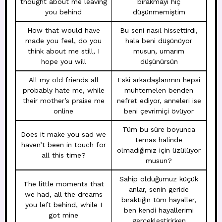
thought about me leaving
bırakmayı hiç
you behind
düşünmemiştim
How that would have
Bu seni nasıl hissettirdi,
made you feel, do you
hala beni düşünüyor
think about me still, I
musun, umarım
hope you will
düşünürsün
All my old friends all
Eski arkadaşlarımın hepsi
probably hate me, while
muhtemelen benden
their mother’s praise me
nefret ediyor, anneleri ise
online
beni çevrimiçi övüyor
Tüm bu süre boyunca
Does it make you sad we
temas halinde
haven’t been in touch for
olmadığımız için üzülüyor
all this time?
musun?
Sahip olduğumuz küçük
The little moments that
anlar, senin geride
we had, all the dreams
bıraktığın tüm hayaller,
you left behind, while I
ben kendi hayallerimi
got mine
gerçekleştirirken