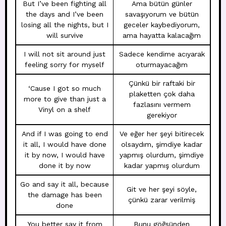
But I’ve been fighting all
Ama bütün günler
the days and I’ve been
savaşıyorum ve bütün
losing all the nights, but I
geceler kaybediyorum,
will survive
ama hayatta kalacağım
I will not sit around just
Sadece kendime acıyarak
feeling sorry for myself
oturmayacağım
Çünkü bir raftaki bir
‘Cause I got so much
plaketten çok daha
more to give than just a
fazlasını vermem
Vinyl on a shelf
gerekiyor
And if I was going to end
Ve eğer her şeyi bitirecek
it all, I would have done
olsaydım, şimdiye kadar
it by now, I would have
yapmış olurdum, şimdiye
done it by now
kadar yapmış olurdum
Go and say it all, because
Git ve her şeyi söyle,
the damage has been
çünkü zarar verilmiş
done
You better say it from
Bunu göğsünden