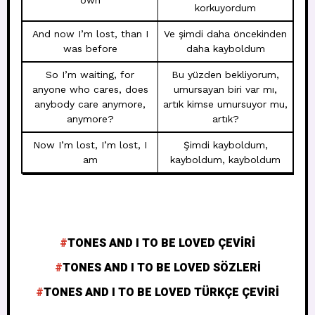
own
korkuyordum
And now I’m lost, than I
Ve şimdi daha öncekinden
was before
daha kayboldum
So I’m waiting, for
Bu yüzden bekliyorum,
anyone who cares, does
umursayan biri var mı,
anybody care anymore,
artık kimse umursuyor mu,
anymore?
artık?
Now I’m lost, I’m lost, I
Şimdi kayboldum,
am
kayboldum, kayboldum
TONES AND I TO BE LOVED ÇEVIRI
TONES AND I TO BE LOVED SÖZLERI
TONES AND I TO BE LOVED TÜRKÇE ÇEVIRI