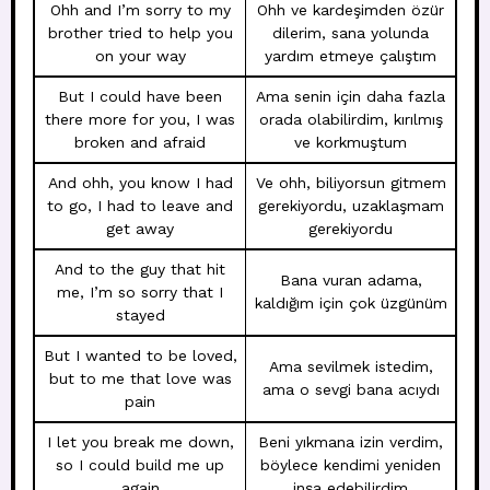
Ohh and I’m sorry to my
Ohh ve kardeşimden özür
brother tried to help you
dilerim, sana yolunda
on your way
yardım etmeye çalıştım
But I could have been
Ama senin için daha fazla
there more for you, I was
orada olabilirdim, kırılmış
broken and afraid
ve korkmuştum
And ohh, you know I had
Ve ohh, biliyorsun gitmem
to go, I had to leave and
gerekiyordu, uzaklaşmam
get away
gerekiyordu
And to the guy that hit
Bana vuran adama,
me, I’m so sorry that I
kaldığım için çok üzgünüm
stayed
But I wanted to be loved,
Ama sevilmek istedim,
but to me that love was
ama o sevgi bana acıydı
pain
I let you break me down,
Beni yıkmana izin verdim,
so I could build me up
böylece kendimi yeniden
again
inşa edebilirdim