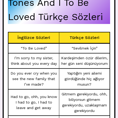
Tones And I To Be
Loved Türkçe Sözleri
İngilizce Sözleri
Türkçe Sözleri
“To Be Loved”
“Sevilmek İçin”
I’m sorry to my sister,
Kardeşimden özür dilerim,
think about you every day
her gün seni düşünüyorum
Do you ever cry when you
Yaptığım yeni ailemi
see the new family that
gördüğünde hiç ağlıyor
I’ve made?
musun?
Gitmem gerekiyordu, ohh,
Had to go, ohh, you know
biliyorsun gitmem
I had to go, I had to
gerekiyordu, uzaklaşmam
leave and get away
gerekiyordu