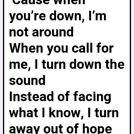
‘Cause when
you’re down, I’m
not around
When you call for
me, I turn down the
sound
Instead of facing
what I know, I turn
away out of hope