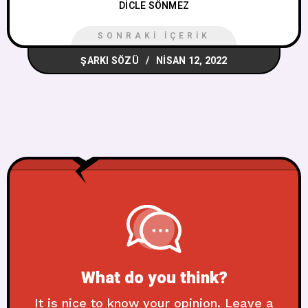
DICLE SÖNMEZ
SONRAKI İÇERIK
ŞARKI SÖZÜ
NISAN 12, 2022
What do you think?
It is nice to know your opinion. Leave a