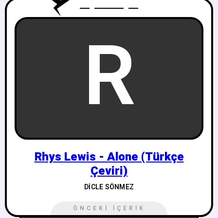
R
Rhys Lewis - Alone (Türkçe
Çeviri)
DICLE SÖNMEZ
ÖNCEKI İÇERIK