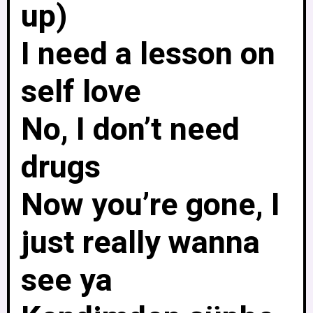
up)
I need a lesson on
self love
No, I don’t need
drugs
Now you’re gone, I
just really wanna
see ya