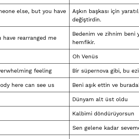
eone else, but you have
Aşkın başkası için yarat
değiştirdin.
Bedenim ve zihnim beni 
u have rearranged me
hemfikir.
Oh Venüs
overwhelming feeling
Bir süpernova gibi, bu e
body here can see us
Beni aşık ettin ve buradak
Dünyam alt üst oldu
Kalbimi döndürüyorsun
Sen gelene kadar sevem