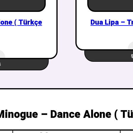
lone ( Türkçe
Dua Lipa – T
4
Minogue – Dance Alone ( Tü