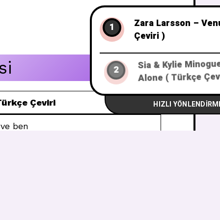
Zara Larsson – Venus ( Türkçe
1
Çeviri )
si
Sia & Kylie Minogue – Dance
2
Alone ( Türkçe Çeviri )
ürkçe Çeviri
HIZLI YÖNLENDIRME
 ve ben
 hayatım.
e başka bir gün