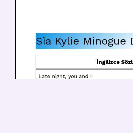
Sia Kylie Minogue 
İngilizce Söz
Late night, you and I
Post-fight, it’s my life
Let’s roll, there’s the door
I’m all for 4/4
I watch you walk away, it’s just ano