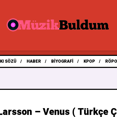
KI SÖZÜ
HABER
BIYOGRAFI
KPOP
RÖPO
Larsson – Venus ( Türkçe Çe