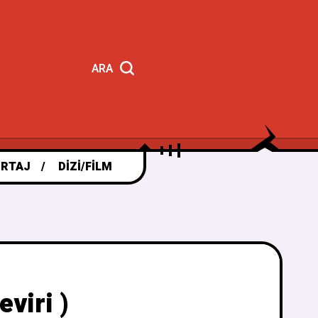
ARA
RTAJ
DIZI/FILM
viri )