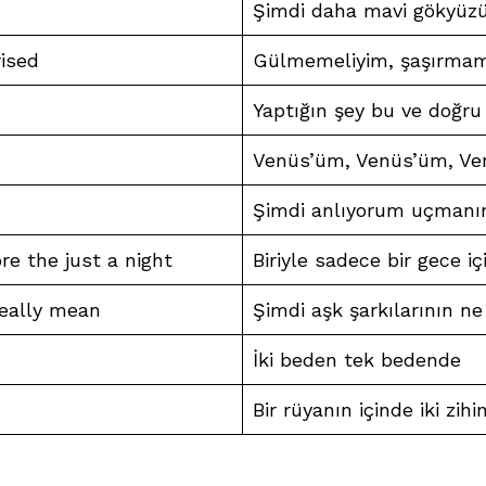
Şimdi daha mavi gökyüzü
rised
Gülmemeliyim, şaşırmam
Yaptığın şey bu ve doğru
Venüs’üm, Venüs’üm, Ve
Şimdi anlıyorum uçmanı
e the just a night
Biriyle sadece bir gece i
eally mean
Şimdi aşk şarkılarının ne
İki beden tek bedende
Bir rüyanın içinde iki zihi