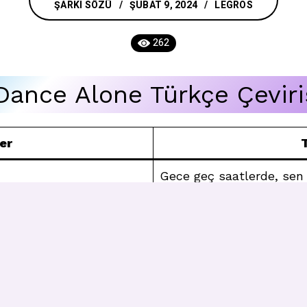
ŞARKI SÖZÜ
ŞUBAT 9, 2024
LEGROS
262
Dance Alone Türkçe Çeviri
ler
T
Gece geç saatlerde, sen
Dövüş sonrası, bu benim
Hadi gidelim, kapı orada
Ben 4/4’lükten yanayım.
ther day
Gidişini izliyorum, sadec