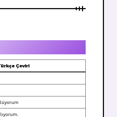
ürkçe Çeviri
ülüyorum
ğlıyorum.