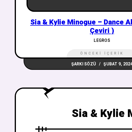
Sia & Kylie Minogue – Dance A
Çeviri )
LEGROS
ÖNCEKI İÇERIK
ŞARKI SÖZÜ
ŞUBAT 9, 202
Sia & Kylie 