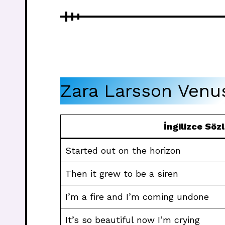
Zara Larsson Venus
İngilizce Söz
Started out on the horizon
Then it grew to be a siren
I’m a fire and I’m coming undone
It’s so beautiful now I’m crying