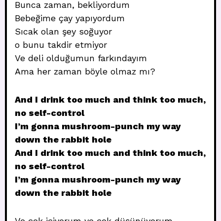
Bunca zaman, bekliyordum
Bebeğime çay yapıyordum
Sıcak olan şey soğuyor
o bunu takdir etmiyor
Ve deli olduğumun farkındayım
Ama her zaman böyle olmaz mı?
And I drink too much and think too much,
no self-control
I’m gonna mushroom-punch my way
down the rabbit hole
And I drink too much and think too much,
no self-control
I’m gonna mushroom-punch my way
down the rabbit hole
Ve çok içiyorum ve çok düşünüyorum,