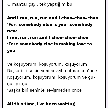
O mantar çayı, tek yaptığım bu
And I run, run, run and I choo-choo-choo
‘Forе somebody else is your somebody
new
I run, run, run and I choo-choo-choo
‘Fore somebody else is making love to
you
Ve koşuyorum, koşuyorum, koşuyorum
Başka biri senin yeni sevgilin olmadan önce
Koşuyorum, koşuyorum, koşuyorum ve çu-
çu-çu-çuf
‘Başka biri seninle sevişmeden önce
All this time, I’ve been waiting