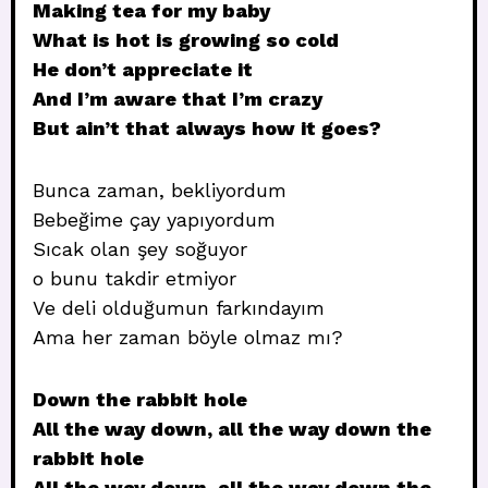
Making tea for my baby
What is hot is growing so cold
He don’t appreciate it
And I’m aware that I’m crazy
But ain’t that always how it goes?
Bunca zaman, bekliyordum
Bebeğime çay yapıyordum
Sıcak olan şey soğuyor
o bunu takdir etmiyor
Ve deli olduğumun farkındayım
Ama her zaman böyle olmaz mı?
Down the rabbit hole
All the way down, all the way down the
rabbit hole
All the way down, all the way down the