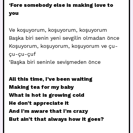
‘Fore somebody else is making love to
you
Ve koşuyorum, koşuyorum, koşuyorum
Başka biri senin yeni sevgilin olmadan önce
Koşuyorum, koşuyorum, koşuyorum ve çu-
çu-çu-çuf
‘Başka biri seninle sevişmeden önce
All this time, I’ve been waiting
Making tea for my baby
What is hot is growing cold
He don’t appreciate it
And I’m aware that I’m crazy
But ain’t that always how it goes?