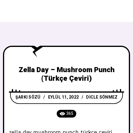
Zella Day – Mushroom Punch
(Türkçe Çeviri)
ŞARKI SÖZÜ
EYLÜL 11, 2022
DICLE SÖNMEZ
365
zella day mushroom punch türkçe çeviri