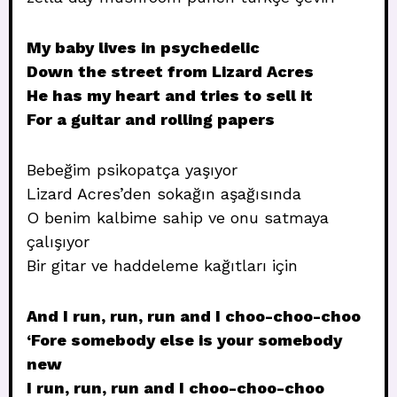
My baby lives in psychedelic
Down the street from Lizard Acres
He has my heart and tries to sell it
For a guitar and rolling papers
Bebeğim psikopatça yaşıyor
Lizard Acres’den sokağın aşağısında
O benim kalbime sahip ve onu satmaya
çalışıyor
Bir gitar ve haddeleme kağıtları için
And I run, run, run and I choo-choo-choo
‘Fore somebody else is your somebody
new
I run, run, run and I choo-choo-choo