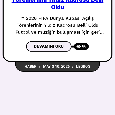
Oldu
# 2026 FIFA Dünya Kupası Açılış
Törenlerinin Yıldız Kadrosu Belli Oldu
Futbol ve müziğin buluşması için geri
sayım başladı. 2026 FIFA Dünya
Kupası’nın açılış törenleri, sahne alacak
DEVAMINI OKU
86
isimler bakımından tam anlamıyla bir
müzik festivali görünümünde. ## Üç
HABER
MAYIS 10, 2026
LEGROS
Ülke, Üç Tören, Onlarca Yıldız Bu yılki
Dünya Kupası, Amerika Birleşik
Devletleri, Kanada ve Meksika’da ortak
olarak düzenleniyor.