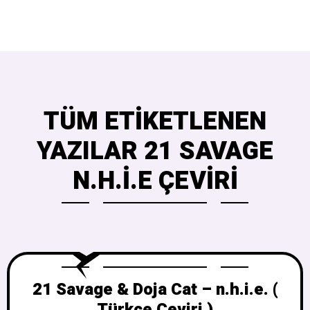
TÜM ETIKETLENEN
YAZILAR 21 SAVAGE
N.H.I.E ÇEVIRI
21 Savage & Doja Cat – ​n.h.i.e. (
Türkçe Çeviri )