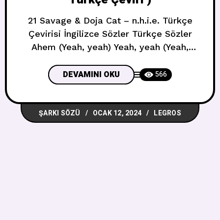
21 Savage & Doja Cat – ​n.h.i.e. Türkçe
Çevirisi İngilizce Sözler Türkçe Sözler
Ahem (Yeah, yeah) Yeah, yeah (Yeah,
yeah, yeah, sheesh) Ahem (Evet, evet)
Evet, evet (Evet, evet, evet, sheesh) That
DEVAMINI OKU
566
ain’t something I would do (That ain’t
something, that ain’t something) Hell
ŞARKI SÖZÜ
OCAK 12, 2024
LEGROS