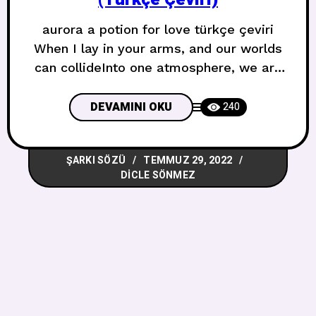
aurora a potion for love türkçe çeviri
When I lay in your arms, and our worlds
can collideInto one atmosphere, we are
here ’til we’re not Kollarına uzandığımda
dünyalarımız çarpışabilirTek bir
DEVAMINI OKU
240
atmosferde, burada olamayana kadar
buradayız When I see you again, as a
ŞARKI SÖZÜ
TEMMUZ 29, 2022
stranger or a friendCould you give me a
DICLE SÖNMEZ
kiss from the past?Make