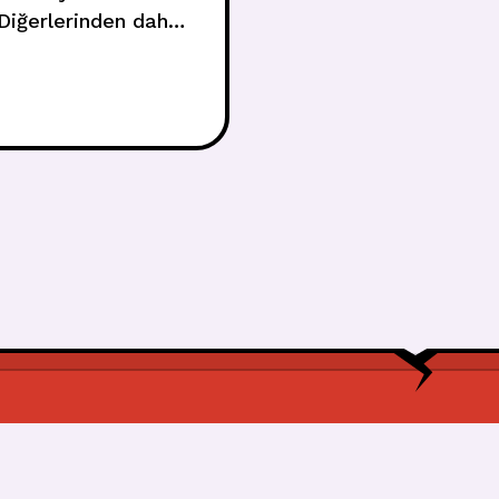
Diğerlerinden daha
with a new dayI’m in