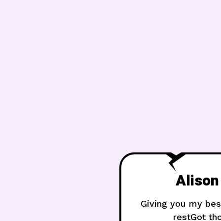
Alison
Giving you my best
restGot th