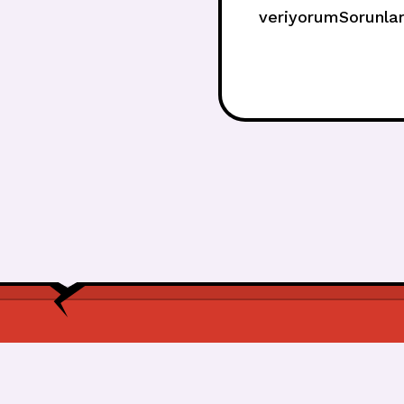
veriyorumSorunlar
iyiyimElimde o parl