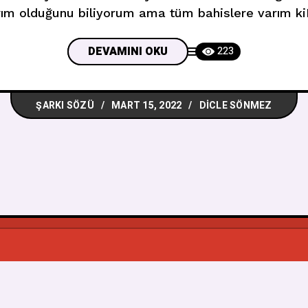
ım olduğunu biliyorum ama tüm bahislere varım ki
ak elmaslar var ‘Cause I’m in loveWith a new day, 
DEVAMINI OKU
223
ŞARKI SÖZÜ
MART 15, 2022
DICLE SÖNMEZ
© 2026
Muzikbuldum
, Tüm Hakkı Saklıdır.