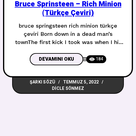
Bruce Sprinsteen – Rich Minion
(Türkçe Çeviri)
bruce springsteen rich minion türkçe
çeviri Born down in a dead man’s
townThe first kick I took was when I hit
the groundYou end up like a dog that’s
been beat too much‘Til you spend half
DEVAMINI OKU
184
your life just coverin’ up Ölü bir adamın
kasabasında doğduAldığım ilk tekme yere
ŞARKI SÖZÜ
TEMMUZ 5, 2022
çarptığım an oldu.Sonunda çok fazla
DICLE SÖNMEZ
dövülmüş