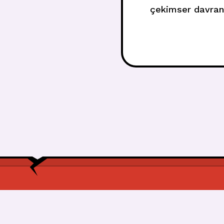
çekimser davranm
2017’nin en beğeni
gös