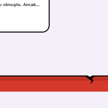
su olmuştu. Ancak
nde dört dalda aday
önen