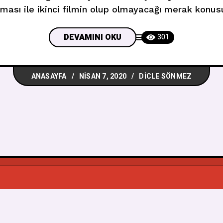
ası ile ikinci filmin olup olmayacağı merak konu
len filmleri arasında yer alan ve Akademi Ödülleri
terilen, En İyi Uyarlama Senaryo Oscarı ile geri d
DEVAMINI OKU
301
ANASAYFA
NISAN 7, 2020
DICLE SÖNMEZ
© 2026
Muzikbuldum
, Tüm Hakkı Saklıdır.