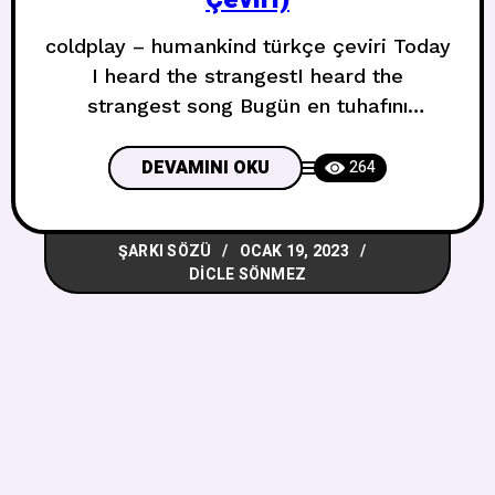
coldplay – humankind türkçe çeviri Today
I heard the strangestI heard the
strangest song Bugün en tuhafını
duydumEn tuhaf şarkıyı duydum A DJ a
star away isPlaying it to turn us on Bir
DEVAMINI OKU
264
yıldız kadar uzaktaki bir DJBizi tahrik
etmek için çalıyordu My heart started
ŞARKI SÖZÜ
OCAK 19, 2023
glowingI feel it inside, it’s flowing Kalbim
DICLE SÖNMEZ
parlamaya başladıİçimde hissediyorum,