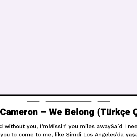
Cameron – We Belong (Türkçe Ç
d without you, I’mMissin’ you miles awaySaid I ne
you to come to me, like Şimdi Los Angeles’da ya