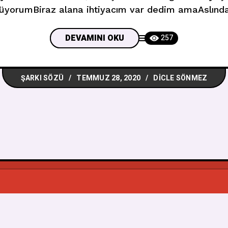
üyorumBiraz alana ihtiyacım var dedim amaAslınd
var Bang, bangThink I’m allergic to every other pe
m certainYeah, yeah, yeah, yeah Bang, bangSanırım 
DEVAMINI OKU
257
ŞARKI SÖZÜ
TEMMUZ 28, 2020
DICLE SÖNMEZ
© 2026
Muzikbuldum
, Tüm Hakkı Saklıdır.