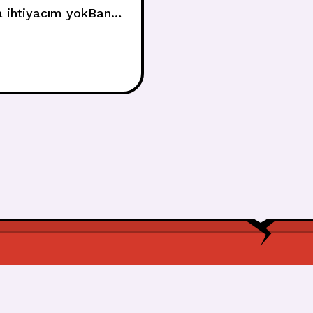
a ihtiyacım yokBana
rsonYou’re the one,
ben sen