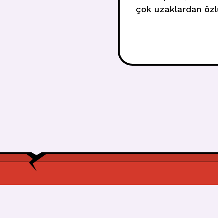
çok uzaklardan özl
gelmene ihtiyacım 
now I’