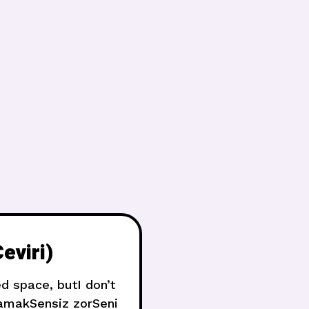
eviri)
ed space, butI don’t
şamakSensiz zorSeni