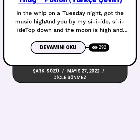
In the whip on a Tuesday night, got the
music highAnd you by my si-i-ide, si-i-
ideTop down and the moon is high and
the mood is rightAnd you’re by my si-i-
ide, si-i-ide, yeah Salı gecesi takılıyoruz,
DEVAMINI OKU
292
müziği yükselttikVe sen benim
tarafımdasın, ben tarafımdaYukarıdan
ŞARKI SÖZÜ
MAYIS 27, 2022
aşağıya ve ay yüksek ve ruh hali
DICLE SÖNMEZ
mükemmelVe sen benim yanındasın,
canımın