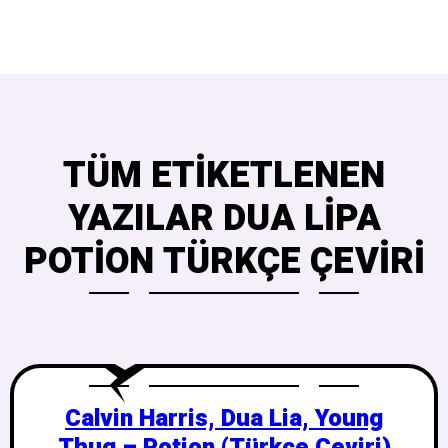
TÜM ETIKETLENEN
YAZILAR DUA LIPA
POTION TÜRKÇE ÇEVIRI
Calvin Harris, Dua Lia, Young
Thug – Potion (Türkçe Çeviri)