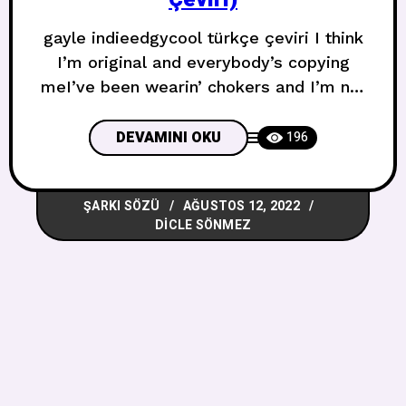
gayle indieedgycool türkçe çeviri I think
I’m original and everybody’s copying
meI’ve been wearin’ chokers and I’m not
even born in the ninetiesI love Tame
Impala, I don’t know what that meansAll
DEVAMINI OKU
196
of my friends are trippin’ on LSDI think
I’m original and everybody’s copying me
ŞARKI SÖZÜ
AĞUSTOS 12, 2022
Orijinal olduğumu düşünüyorum ve
DICLE SÖNMEZ
herkes beni kopyalıyorGerdanlık
takıyorum ve