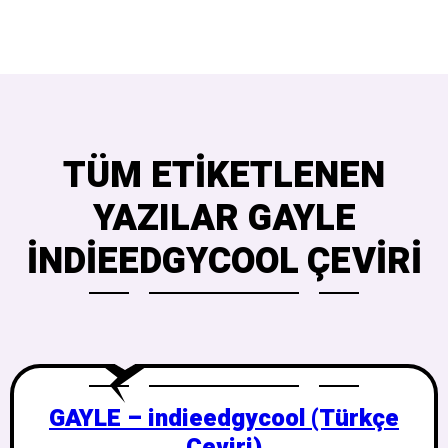
TÜM ETIKETLENEN
YAZILAR GAYLE
INDIEEDGYCOOL ÇEVIRI
GAYLE – indieedgycool (Türkçe
Çeviri)