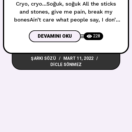
Cryo, cryo…Soğuk, soğuk All the sticks
and stones, give me pain, break my
bonesAin’t care what people say, I don’t
care anymoreNow I got thicker skin, ain’t
the same, ain’t got lowsNow people
DEVAMINI OKU
228
know my name, know my name Bütün
sopalar ve taşlar, bana acı veriyorlar,
ŞARKI SÖZÜ
MART 11, 2022
kemiklerimi kırıyorlarİnsanların ne dediği
DICLE SÖNMEZ
umrumda değil, artık umrumda
değilŞimdi