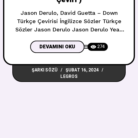
Jason Derulo, David Guetta – Down
Türkçe Çevirisi İngilizce Sözler Türkçe
Sözler Jason Derulo Jason Derulo Yeah
Evet. Down, down, down, down Aşağı,
aşağı, aşağı, aşağı What happen at the
DEVAMINI OKU
274
club stay at the club Kulüpte olanlar
kulüpte kalır We ain’t gotta tell nobody
ŞARKI SÖZÜ
ŞUBAT 16, 2024
Kimseye söylememize gerek yok Lady in
LEGROS
the streets, freak in the