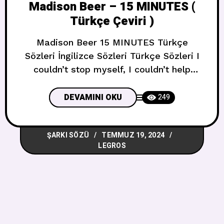
Madison Beer – 15 MINUTES (
Türkçe Çeviri )
Madison Beer 15 MINUTES Türkçe
Sözleri İngilizce Sözleri Türkçe Sözleri I
couldn’t stop myself, I couldn’t help
myself Kendimi durduramadım, kendime
engel olamadım This isn’t like me, can’t
DEVAMINI OKU
249
you tell? (Can’t you tell?) Bu bana
benzemiyor, anlamıyor musun?
ŞARKI SÖZÜ
TEMMUZ 19, 2024
(Anlamıyor musun?) Show me around this
LEGROS
place (Show me around) Bana burayı
gezdir (Bana gezdir) And take