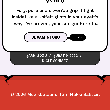
Fury, pure and silverYou grip it tight
insideLike a knifeIt glints in your eyeIt’s
why I’ve arrived, your sex godHere to
take you whereYou need to goTo where
the dark remembers you Öfke, saf ve
DEVAMINI OKU
258
gümüşİçinde sıkıca tutuyorsunBıçak
gibiGözlerinde parlıyorBu yüzden geldim,
ŞARKI SÖZÜ
ŞUBAT 9, 2022
seks tanrınSeni gitmen gereken
DICLE SÖNMEZ
yereGötürmek için buradaKaranlığın seni
hatırladığı yere Open up your heartLike
the gates of
© 2026
Muzikbuldum
, Tüm Hakkı Saklıdır.