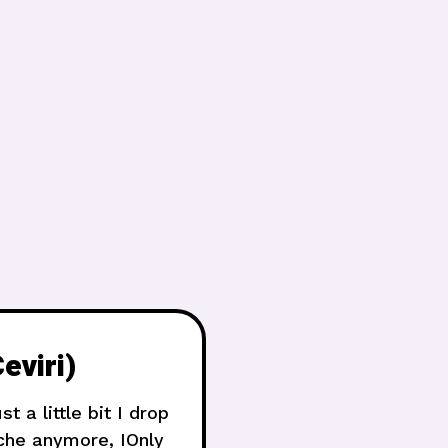
eviri)
 a little bit I drop
 ache anymore, IOnly