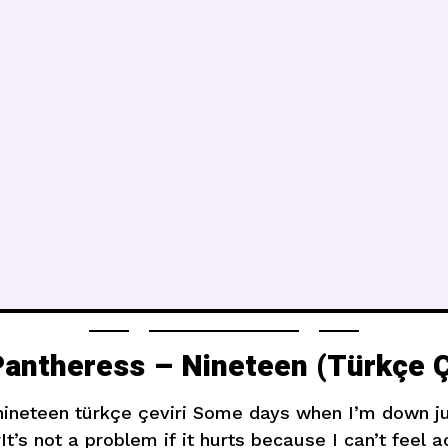
antheress – Nineteen (Türkçe Ç
ineteen türkçe çeviri Some days when I’m down just
It’s not a problem if it hurts because I can’t feel