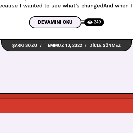
ause I wanted to see what’s changedAnd when I 
gone, but I still feel the same,
DEVAMINI OKU
249
ŞARKI SÖZÜ
TEMMUZ 10, 2022
DICLE SÖNMEZ
© 2026
Muzikbuldum
, Tüm Hakkı Saklıdır.