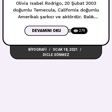
Olivia Isabel Rodrigo, 20 Şubat 2003
doğumlu Temecula, California doğumlu
Amerikalı şarkıcı ve aktördür. Balık
burcudur. Disney Channel dizisi
Bizaardvark‘taki Paige Olvera ve Disney+
DEVAMINI OKU
279
dizisi High School Musical: The Musical:
The Series‘deki Nini Salazar-Roberts
BIYOGRAFI
OCAK 18, 2021
rolleriyle tanınıyor. Altı yaşından bu yana
DICLE SÖNMEZ
oyunculuk ve şan dersleri alıyor. İlk
single’ı “Drivers License“ı Ocak 2021’de
yayımladı ve şarkı pozitif